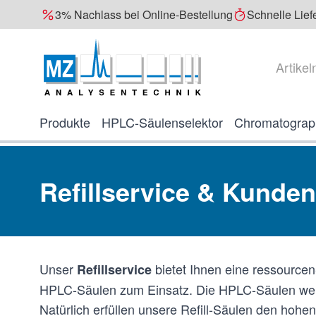
3% Nachlass bei Online-Bestellung
Schnelle Lief
Direkt zum Inhalt
Suche
Produkte
HPLC-Säulenselektor
Chromatograp
Refillservice & Kunde
Unser
bietet Ihnen eine ressourc
Refillservice
HPLC-Säulen zum Einsatz. Die HPLC-Säulen werden
Natürlich erfüllen unsere Refill-Säulen den hohe