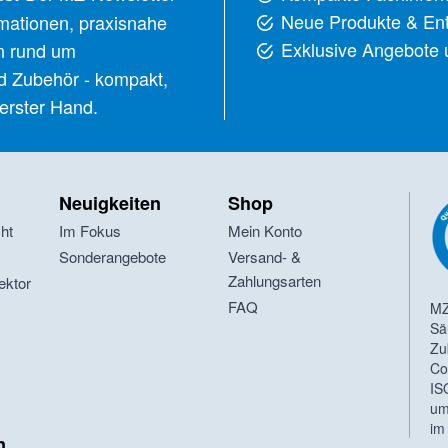
Neue Produkte & En
ormationen, praxisnahe
Exklusive Angebote
n rund um
d Zubehör - kompakt,
 erster Hand.
Neuigkeiten
Shop
cht
Im Fokus
Mein Konto
t
Sonderangebote
Versand- &
Zahlungsarten
ektor
FAQ
MZ
Sä
Zu
Co
IS
um
im
n