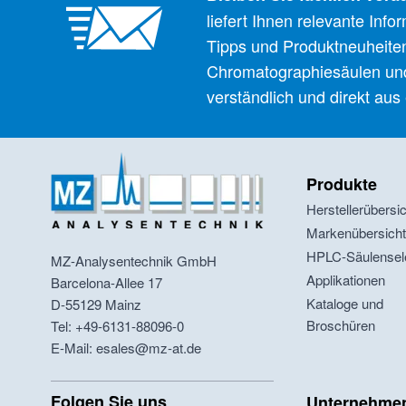
liefert Ihnen relevante Inf
Tipps und Produktneuheite
Chromatographiesäulen un
verständlich und direkt aus
Produkte
Herstellerübersi
Markenübersich
HPLC-Säulensel
MZ-Analysentechnik GmbH
Applikationen
Barcelona-Allee 17
Kataloge und
D-55129
Mainz
Broschüren
Tel: +49-6131-88096-0
E-Mail: esales@mz-at.de
Folgen Sie uns
Unternehme