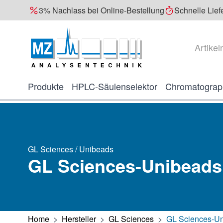
3% Nachlass bei Online-Bestellung
Schnelle Lief
Direkt zum Inhalt
Suche
Produkte
HPLC-Säulenselektor
Chromatograp
GL Sciences / Unibeads
GL Sciences-Unibeads
Home
>
Hersteller
>
GL Sciences
>
GL Sciences-U