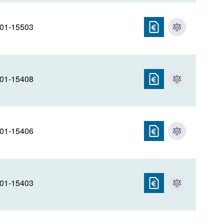
MonoCap
01-15503
MonoFas
MonoSpin
MonoTrap
01-15408
OPTIC
ProteoSil
01-15406
SYPRON
01-15403