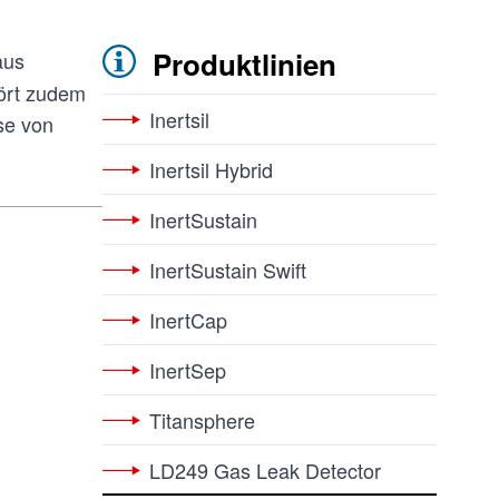
Produktlinien
aus
hört zudem
Inertsil
se von
Inertsil Hybrid
InertSustain
InertSustain Swift
InertCap
InertSep
Titansphere
LD249 Gas Leak Detector