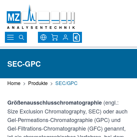
Direkt zum Inhalt
Warenkorb
SEC-GPC
Home
>
Produkte
>
SEC/GPC
(engl.:
Größenausschlusschromatographie
Size Exclusion Chromatography, SEC) oder auch
Gel-Permeations-Chromatographie (GPC) und
Gel-Filtrations-Chromatographie (GFC) genannt,
ist ein chromatographisches Verfahren, bei dem