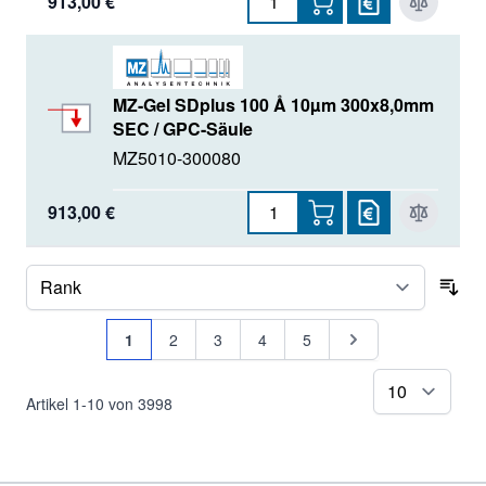
913,00 €
MZ-Gel SDplus 100 Å 10µm 300x8,0mm
SEC / GPC-Säule
MZ5010-300080
913,00 €
Sor
Seite
Sie lesen gerade Seite
Seite
Seite
Seite
Seite
Seite
1
2
3
4
5
pr
Artikel
1
-
10
von
3998