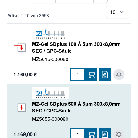
pr
Artikel
1
-
10
von
3998
MZ-Gel SDplus 100 Å 5µm 300x8,0mm
SEC / GPC-Säule
MZ5015-300080
1.169,00 €
MZ-Gel SDplus 500 Å 5µm 300x8,0mm
SEC / GPC-Säule
MZ5055-300080
1.169,00 €