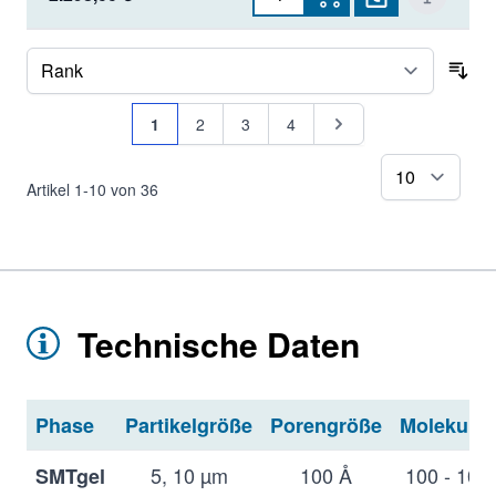
Sor
Seite
Sie lesen gerade Seite
Seite
Seite
Seite
Seite
1
2
3
4
pr
Artikel
1
-
10
von
36
Technische Daten
Phase
Partikelgröße
Porengröße
Molekular
5, 10 µm
100 Å
100 - 100
SMTgel