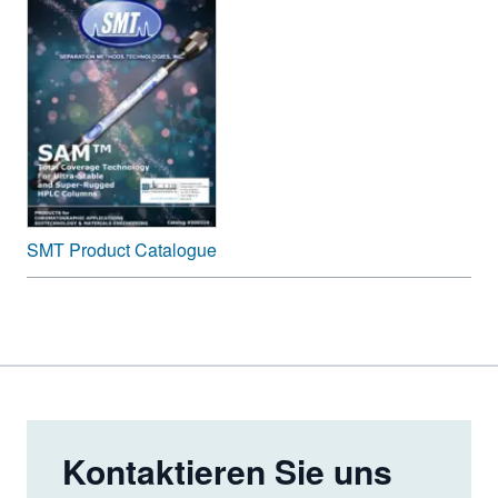
7.500.0
1000D
5, 10 µm
2000 Å
>10.000.
SMTgel
2000D
SMT Product Catalogue
Kontaktieren Sie uns