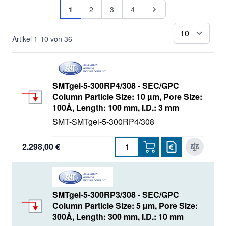
Seite
Sie lesen gerade Seite
Seite
Seite
Seite
Seite
1
2
3
4
pr
Artikel
1
-
10
von
36
SMTgel-5-300RP4/308 - SEC/GPC
Column Particle Size: 10 µm, Pore Size:
100Å, Length: 100 mm, I.D.: 3 mm
SMT-SMTgel-5-300RP4/308
2.298,00 €
SMTgel-5-300RP3/308 - SEC/GPC
Column Particle Size: 5 µm, Pore Size:
300Å, Length: 300 mm, I.D.: 10 mm