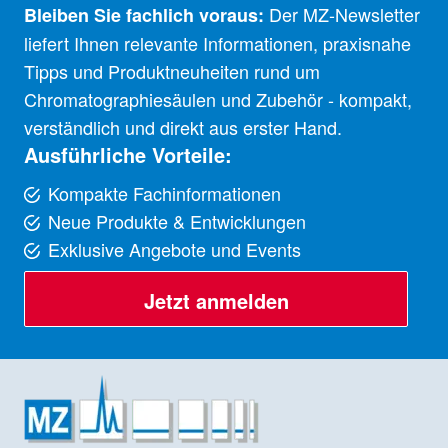
Der MZ-Newsletter
Bleiben Sie fachlich voraus:
liefert Ihnen relevante Informationen, praxisnahe
Tipps und Produktneuheiten rund um
Chromatographiesäulen und Zubehör - kompakt,
verständlich und direkt aus erster Hand.
Ausführliche Vorteile:
Kompakte Fachinformationen
Neue Produkte & Entwicklungen
Exklusive Angebote und Events
Jetzt anmelden