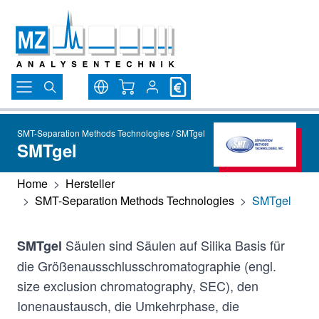
Direkt zum Inhalt
Warenkorb
SMT-Separation Methods Technologies / SMTgel
SMTgel
Home
>
Hersteller
>
SMT-Separation Methods Technologies
>
SMTgel
Säulen sind Säulen auf Silika Basis für
SMTgel
die Größenausschlusschromatographie (engl.
size exclusion chromatography, SEC), den
Ionenaustausch, die Umkehrphase, die