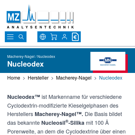
Direkt zum Inhalt
Warenkorb
Macherey-Nagel / Nucleodex
Nucleodex
Home
>
Hersteller
>
Macherey-Nagel
>
Nucleodex
ist Markenname für verschiedene
Nucleodex™
Cyclodextrin-modifizierte Kieselgelphasen des
Herstellers
Die Basis bildet
Macherey-Nagel™.
®
das bekannte
mit 100 Å
Nucleosil
-Silika
Porenweite, an dem die Cyclodextrine über einen