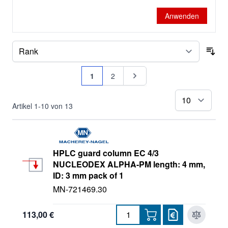
Anwenden
Sor
Seite
Sie lesen gerade Seite
Seite
Seite
1
2
pr
Artikel
1
-
10
von
13
HPLC guard column EC 4/3
NUCLEODEX ALPHA-PM length: 4 mm,
ID: 3 mm pack of 1
MN-721469.30
113,00 €