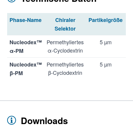
Phase-Name
Chiraler
Partikelgröße
U
Selektor
Permethyliertes
5 µm
N
Nucleodex™
α-Cyclodextrin
α-PM
Permethyliertes
5 µm
L
Nucleodex™
β-Cyclodextrin
β-PM
β-Cyclodextrin
5 µm
L
Nucleodex™
β-OH
Permethyliertes
5 µm
N
Nucleodex™
γ-Cyclodextrin
γ-PM
Downloads