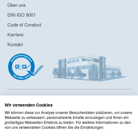
Über uns
DIN ISO 9001
Code of Conduct
Karriere
Kontakt
MZ-Analysentechnik GmbH ist Hersteller von HPLC- und GPC-
Säulen sowie Lieferant von Chromatographiesäulen und
Wir verwenden Cookies
Zubehör seit 1986. Das Unternehmen hat ein
Wir können diese zur Analyse unserer Besucherdaten platzieren, um unsere
Innerbertriebliches Compliance Programm sowie ein
Webseite zu verbessern, personalisierte Inhalte anzuzeigen und Ihnen ein
Qualitätsmanagement mit DIN ISO 9001:2015 Zertifizierung
großartiges Webseiten-Erlebnis zu bieten. Für weitere Informationen zu den
von uns verwendeten Cookies öffnen Sie die Einstellungen.
implementiert. Das Sortiment umfasst mehr als 125 Hersteller
mit mehr als 220.000 Produkten im Onlineshop.