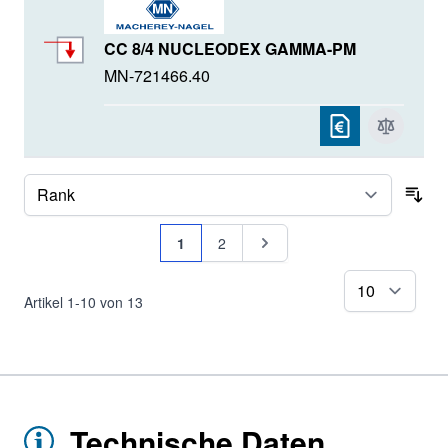
CC 8/4 NUCLEODEX GAMMA-PM
MN-721466.40
Sor
Seite
Sie lesen gerade Seite
Seite
Seite
1
2
pr
Artikel
1
-
10
von
13
Technische Daten