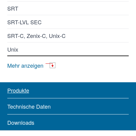
SRT
SRT-LVL SEC
SRT-C, Zenix-C, Unix-C
Unix
Zenix
Mehr anzeigen
Bio
Glycomix
Produkte
Mono
Technische Daten
Monomix
Downloads
Nanofilm