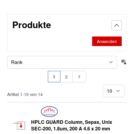
Opalshell-C18
Produkte
Polar
PolyRP
Anwenden
ProAqa Excel
Sepax BR
Sor
Seite
Sepax GP
Sie lesen gerade Seite
Seite
Seite
1
2
Sepax HP
pr
Artikel
1
-
10
von
14
Sepax SEC-MALS
HPLC GUARD Column, Sepax, Unix
SEC-200, 1.8um, 200 A 4.6 x 20 mm