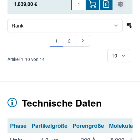
1.839,00 €
Sor
Seite
Sie lesen gerade Seite
Seite
Seite
1
2
pr
Artikel
1
-
10
von
14
Technische Daten
Phase
Partikelgröße
Porengröße
Molekularb
1.8 μm
300 Å
5.000 - 1.2
Unix