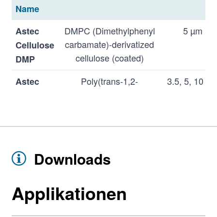
Name
DMPC (Dimethylphenyl
5 µm
Astec
carbamate)-derivatized
Cellulose
cellulose (coated)
DMP
Poly(trans-1,2-
3.5, 5, 10 µ
Astec
cyclohexanediyl-bis-
(
R,R
) P-
acrylamide)
CAP™
Astec
(
S,S
) P-
CAP™
Downloads
Poly(diphenylethylenedi-
3.5, 5 µm
Astec
Applikationen
amine-bis-
(
R,R
) P-
acryloyl) (Poly-DPEDA)
CAP™-
DP