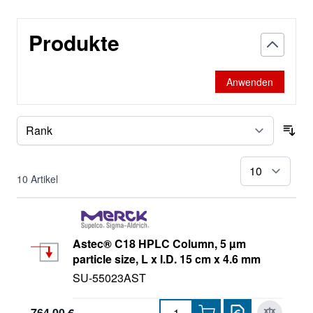
Supelco-Carbowax
Produkte
Supelco-DEX
Supelcogel
Anwenden
Supelco-HayeSep
Supelco-Molsieve
Sor
Supelco-Porapak
pr
10
Artikel
SupelcoWax
Titan
Astec® C18 HPLC Column, 5 µm
particle size, L x I.D. 15 cm x 4.6 mm
SU-55023AST
764,00 €