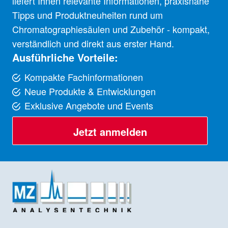
liefert Ihnen relevante Informationen, praxisnahe
Tipps und Produktneuheiten rund um
Chromatographiesäulen und Zubehör - kompakt,
verständlich und direkt aus erster Hand.
Ausführliche Vorteile:
Kompakte Fachinformationen
Neue Produkte & Entwicklungen
Exklusive Angebote und Events
Jetzt anmelden