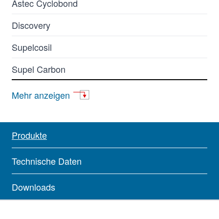
Astec Cyclobond
Discovery
Supelcosil
Supel Carbon
apHera
Mehr anzeigen
Astec
BIOshell
Produkte
Carboxen
Technische Daten
Supelclean ENVI-Carb
Downloads
Supelco GC Säulen