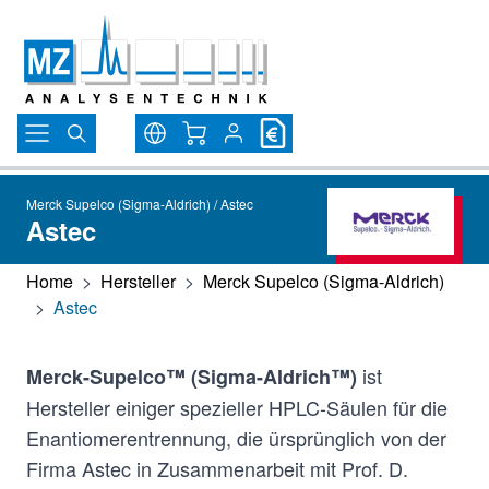
Direkt zum Inhalt
Warenkorb
Merck Supelco (Sigma-Aldrich) / Astec
Astec
Home
>
Hersteller
>
Merck Supelco (Sigma-Aldrich)
>
Astec
ist
Merck-Supelco™ (Sigma-Aldrich™)
Hersteller einiger spezieller HPLC-Säulen für die
Enantiomerentrennung, die ürsprünglich von der
Firma Astec in Zusammenarbeit mit Prof. D.