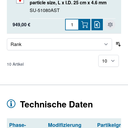
particle size, L x I.D. 25 cm x 4.6 mm
SU-51080AST
949,00 €
Sor
pr
10
Artikel
Technische Daten
Phase-
Modifizierung
Partikelgröß