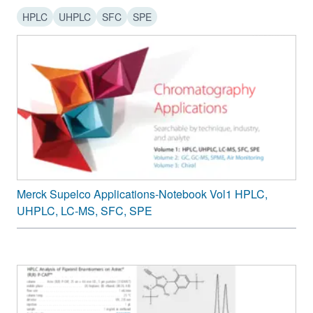
Astec
HPLC
UHPLC
SFC
SPE
(
S,S
) P-
CAP™-
DP
Chiral bidentate ligand
5 µm
Astec
(Copper ligand)
CLC-L
Astec
CLC-D
Merck Supelco Applications-Notebook Vol1 HPLC,
UHPLC, LC-MS, SFC, SPE