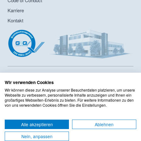
Code of Conduct
Karriere
Kontakt
MZ-Analysentechnik GmbH ist Hersteller von HPLC- und GPC-
Säulen sowie Lieferant von Chromatographiesäulen und
Wir verwenden Cookies
Zubehör seit 1986. Das Unternehmen hat ein
Wir können diese zur Analyse unserer Besucherdaten platzieren, um unsere
Innerbertriebliches Compliance Programm sowie ein
Webseite zu verbessern, personalisierte Inhalte anzuzeigen und Ihnen ein
Qualitätsmanagement mit DIN ISO 9001:2015 Zertifizierung
großartiges Webseiten-Erlebnis zu bieten. Für weitere Informationen zu den
von uns verwendeten Cookies öffnen Sie die Einstellungen.
implementiert. Das Sortiment umfasst mehr als 125 Hersteller
mit mehr als 220.000 Produkten im Onlineshop.
TOP
Alle akzeptieren
Ablehnen
AGB
Datenschutzerklärung
Nein, anpassen
Impressum