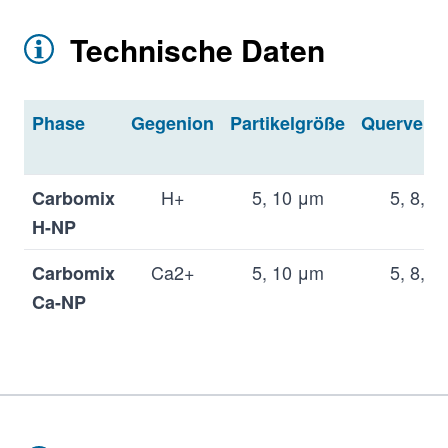
Technische Daten
Phase
Gegenion
Partikelgröße
Quervern
H+
5, 10 μm
5, 8, 1
Carbomix
H-NP
Ca2+
5, 10 μm
5, 8, 1
Carbomix
Ca-NP
Pb2+
5, 10 μm
5, 8, 1
Carbomix
Pb-NP
K+
5, 10 μm
5, 8, 1
Carbomix