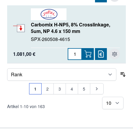
Carbomix H-NP5, 8% Crosslinkage,
5um, NP 4.6 x 150 mm
SPX-260508-4615
1.081,00 €
Sor
Seite
Sie lesen gerade Seite
Seite
Seite
Seite
Seite
Seite
1
2
3
4
5
pr
Artikel
1
-
10
von
163