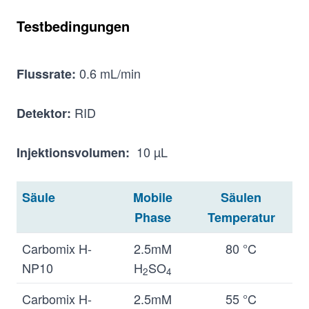
10.36
13.76
11.71
D-(-)-
Testbedingungen
Arabinose
10.35
13.76
11.71
L-(+)-
0.6 mL/min
Flussrate:
Arabinose
RID
Detektor:
19.72
23.35
20.63
1,4-Butanediol
10 µL
Injektionsvolumen:
33.74
35.76
33.79
n-Butanol
23.21
26.46
23.8
t-Butanol
Säule
Mobile
Säulen
Phase
Temperatur
28.61
31.29
28.81
sec-butyl
alcohol
Carbomix H-
2.5mM
80 °C
NP10
H
SO
8.34
9.87
9.55
D-(+)-
2
4
Cellobiose
Carbomix H-
2.5mM
55 °C