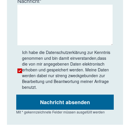
Nachricht
*
acetate
/
/
/
Sodium nitrite
12.37
12.07
12.93
Sodium
Pyrosulfite
Ich habe die
Datenschutzerklärung
zur Kenntnis
genommen und bin damit einverstanden,dass
die von mir angegebenen Daten elektronisch
erhoben und gespeichert werden. Meine Daten
werden dabei nur streng zweckgebunden zur
Bearbeitung und Beantwortung meiner Anfrage
benutzt.
Nachricht absenden
Mit * gekennzeichnete Felder müssen ausgefüllt werden