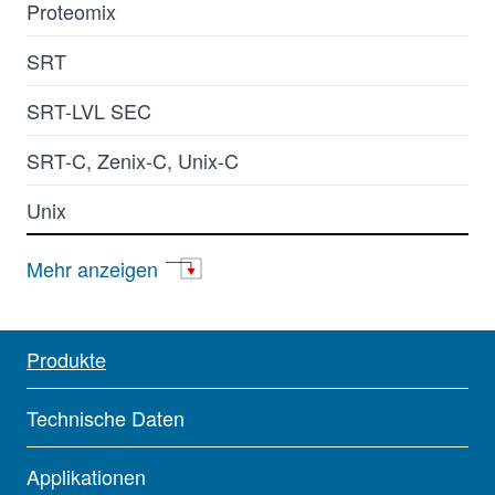
Proteomix
SRT
SRT-LVL SEC
SRT-C, Zenix-C, Unix-C
Unix
Zenix
Mehr anzeigen
Bio
Glycomix
Produkte
Mono
Technische Daten
Monomix
Applikationen