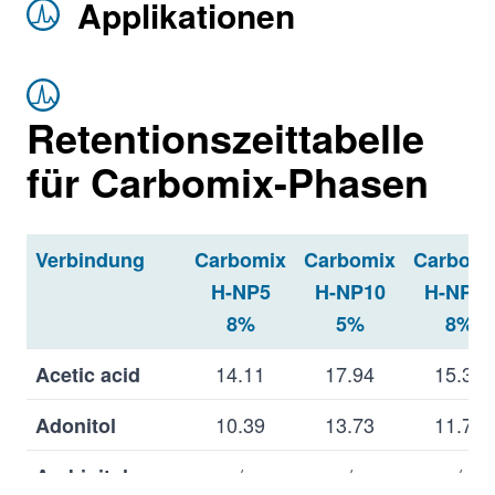
K-NP
Applikationen
Na+
5, 10 μm
5, 8, 1
Carbomix
Na-NP
Retentionszeittabelle
für Carbomix-Phasen
Verbindung
Carbomix
Carbomix
Carbomi
H-NP5
H-NP10
H-NP10
8%
5%
8%
14.11
17.94
15.33
Acetic acid
10.39
13.73
11.76
Adonitol
/
/
/
Arabinitol