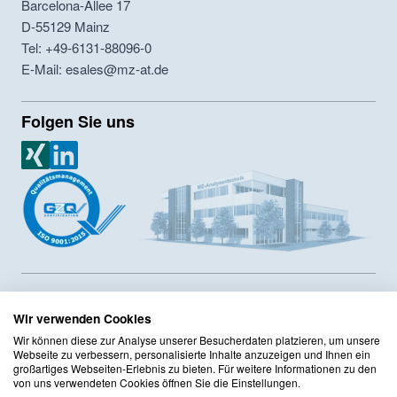
Barcelona-Allee 17
D-55129
Mainz
Tel: +49-6131-88096-0
E-Mail: esales@mz-at.de
Folgen Sie uns
MZ Analysentechnik Xing
MZ Analysentechnik LinkedIn
MZ-Analysentechnik GmbH ist Hersteller von HPLC- und GPC-
Säulen sowie Lieferant von Chromatographiesäulen und
Wir verwenden Cookies
Zubehör seit 1986. Das Unternehmen hat ein
Wir können diese zur Analyse unserer Besucherdaten platzieren, um unsere
Innerbertriebliches Compliance Programm sowie ein
Webseite zu verbessern, personalisierte Inhalte anzuzeigen und Ihnen ein
Qualitätsmanagement mit DIN ISO 9001:2015 Zertifizierung
großartiges Webseiten-Erlebnis zu bieten. Für weitere Informationen zu den
von uns verwendeten Cookies öffnen Sie die Einstellungen.
implementiert. Das Sortiment umfasst mehr als 125 Hersteller