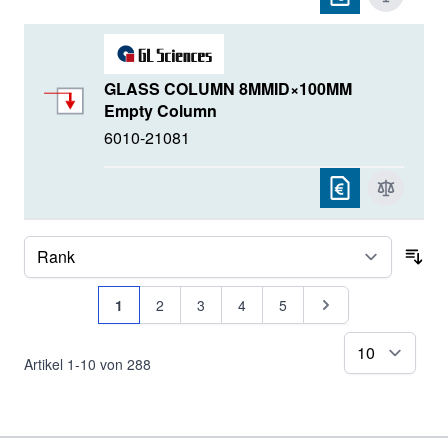
GLASS COLUMN 8MMID×100MM
Empty Column
6010-21081
Sor
Seite
Sie lesen gerade Seite
Seite
Seite
Seite
Seite
Seite
1
2
3
4
5
pr
Artikel
1
-
10
von
288