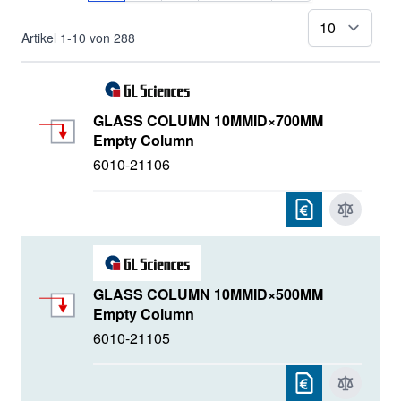
pr
Artikel
1
-
10
von
288
GLASS COLUMN 10MMID×700MM
Empty Column
6010-21106
GLASS COLUMN 10MMID×500MM
Empty Column
6010-21105