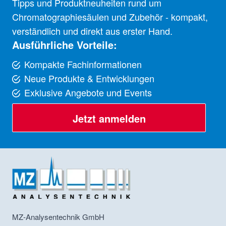
Tipps und Produktneuheiten rund um
Chromatographiesäulen und Zubehör - kompakt,
verständlich und direkt aus erster Hand.
Ausführliche Vorteile:
Kompakte Fachinformationen
Neue Produkte & Entwicklungen
Exklusive Angebote und Events
Jetzt anmelden
MZ-Analysentechnik GmbH