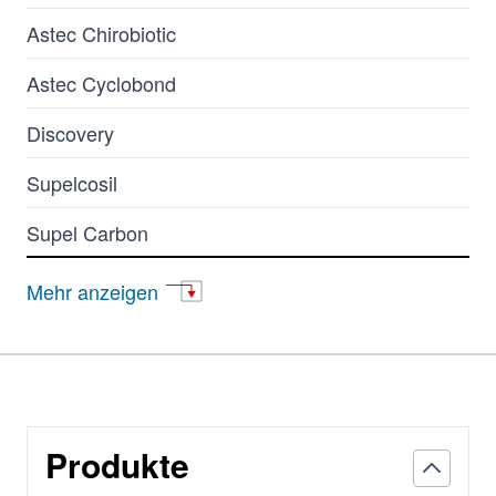
Astec Chirobiotic
Astec Cyclobond
Discovery
Supelcosil
Supel Carbon
apHera
Mehr anzeigen
Astec
BIOshell
Carboxen
Produkte
Supelclean ENVI-Carb