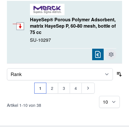
HayeSep® Porous Polymer Adsorbent,
matrix HayeSep P, 60-80 mesh, bottle of
75 cc
SU-10297
Sor
Seite
Sie lesen gerade Seite
Seite
Seite
Seite
Seite
1
2
3
4
pr
Artikel
1
-
10
von
38