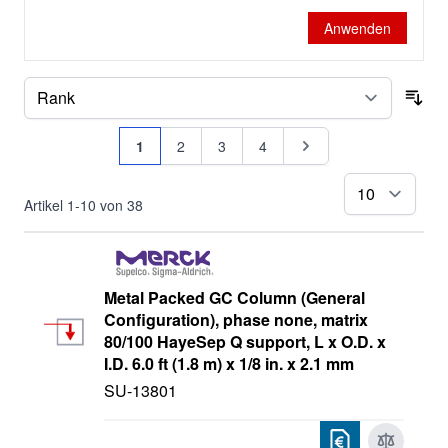
Anwenden
Supelco GC Säulen
Supelco-Carbowax
Sor
Supelco-DEX
Seite
Sie lesen gerade Seite
Seite
Seite
Seite
Seite
1
2
3
4
Supelcogel
pr
Artikel
1
-
10
von
38
Supelco-HayeSep
Supelco-Molsieve
Metal Packed GC Column (General
Supelco-Porapak
Configuration), phase none, matrix
80/100 HayeSep Q support, L x O.D. x
SupelcoWax
I.D. 6.0 ft (1.8 m) x 1/8 in. x 2.1 mm
Titan
SU-13801