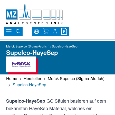
Direkt zum Inhalt
Warenkorb
Merck Supelco (Sigma-Aldrich) / Supelco-HayeSep
Supelco-HayeSep
Home
>
Hersteller
>
Merck Supelco (Sigma-Aldrich)
>
Supelco-HayeSep
GC Säulen basieren auf dem
Supelco-HayeSep
bekannten HayeSep Material, welches ein