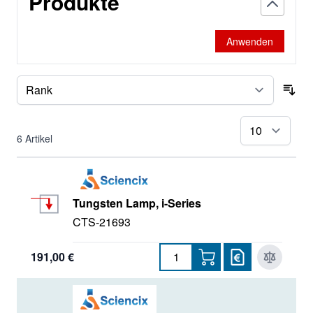
Produkte
Anwenden
Sor
pr
6
Artikel
Tungsten Lamp, i-Series
CTS-21693
191,00 €