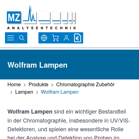
Direkt zum Inhalt
Warenkorb
Wolfram Lampen
Home
>
Produkte
>
Chromatographie Zubehör
>
Lampen
>
Wolfram Lampen
sind ein wichtiger Bestandteil
Wolfram Lampen
in der Chromatographie, insbesondere in UV/VIS-
Detektoren, und spielen eine wesentliche Rolle
bei der Analyse und Detektion von Proben im