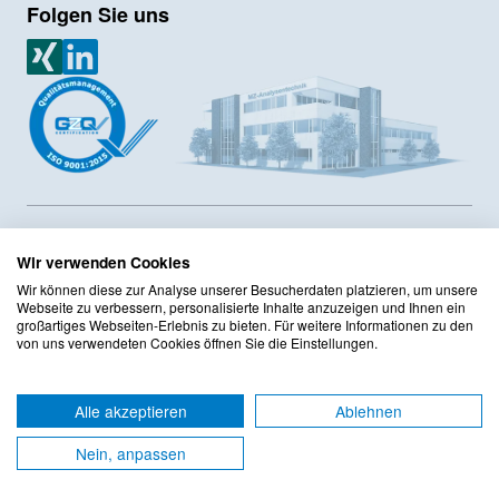
Folgen Sie uns
MZ Analysentechnik Xing
MZ Analysentechnik LinkedIn
MZ-Analysentechnik GmbH ist Hersteller von HPLC- und GPC-
Säulen sowie Lieferant von Chromatographiesäulen und
Wir verwenden Cookies
Zubehör seit 1986. Das Unternehmen hat ein
Wir können diese zur Analyse unserer Besucherdaten platzieren, um unsere
Innerbertriebliches Compliance Programm sowie ein
Webseite zu verbessern, personalisierte Inhalte anzuzeigen und Ihnen ein
Qualitätsmanagement mit DIN ISO 9001:2015 Zertifizierung
großartiges Webseiten-Erlebnis zu bieten. Für weitere Informationen zu den
von uns verwendeten Cookies öffnen Sie die Einstellungen.
implementiert. Das Sortiment umfasst mehr als 125 Hersteller
mit mehr als 220.000 Produkten im Onlineshop.
Alle akzeptieren
Ablehnen
AGB
Datenschutzerklärung
Nein, anpassen
Impressum
© 2026 MZ-Analysentechnik GmbH