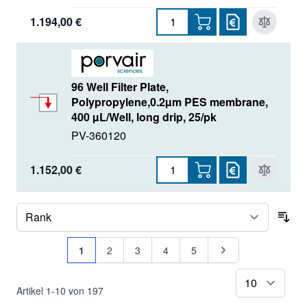
1.194,00 €
96 Well Filter Plate,
Polypropylene,0.2µm PES membrane,
400 µL/Well, long drip, 25/pk
PV-360120
1.152,00 €
Sor
Seite
Sie lesen gerade Seite
Seite
Seite
Seite
Seite
Seite
1
2
3
4
5
pr
Artikel
1
-
10
von
197