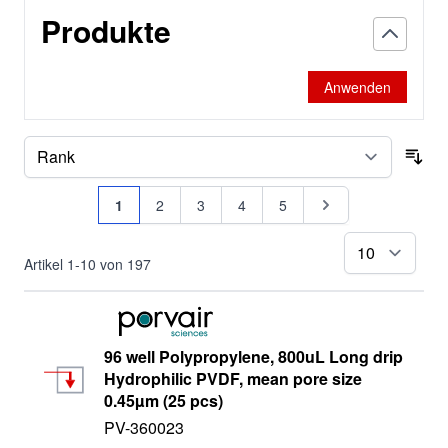
Produkte
Anwenden
Sor
Seite
Sie lesen gerade Seite
Seite
Seite
Seite
Seite
Seite
1
2
3
4
5
pr
Artikel
1
-
10
von
197
96 well Polypropylene, 800uL Long drip
Hydrophilic PVDF, mean pore size
0.45µm (25 pcs)
PV-360023