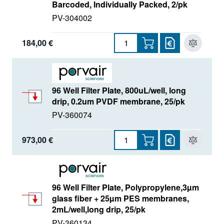
Barcoded, Individually Packed, 2/pk
PV-304002
184,00 €
96 Well Filter Plate, 800uL/well, long
drip, 0.2um PVDF membrane, 25/pk
PV-360074
973,00 €
96 Well Filter Plate, Polypropylene,3µm
glass fiber + 25µm PES membranes,
2mL/well,long drip, 25/pk
PV-360134