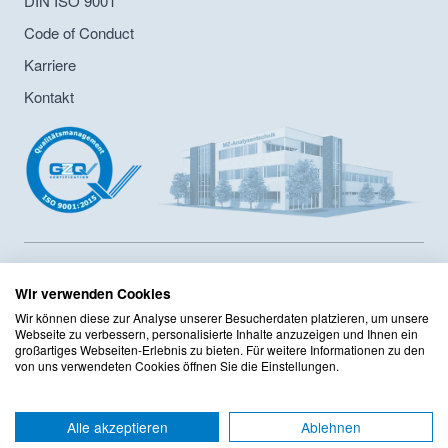
DIN ISO 9001
Code of Conduct
Karriere
Kontakt
MZ-Analysentechnik GmbH ist Hersteller von HPLC- und GPC-
Säulen sowie Lieferant von Chromatographiesäulen und
Wir verwenden Cookies
Zubehör seit 1986. Das Unternehmen hat ein
Wir können diese zur Analyse unserer Besucherdaten platzieren, um unsere
Innerbertriebliches Compliance Programm sowie ein
Webseite zu verbessern, personalisierte Inhalte anzuzeigen und Ihnen ein
Qualitätsmanagement mit DIN ISO 9001:2015 Zertifizierung
großartiges Webseiten-Erlebnis zu bieten. Für weitere Informationen zu den
von uns verwendeten Cookies öffnen Sie die Einstellungen.
implementiert. Das Sortiment umfasst mehr als 125 Hersteller
mit mehr als 220.000 Produkten im Onlineshop.
TOP
Alle akzeptieren
Ablehnen
AGB