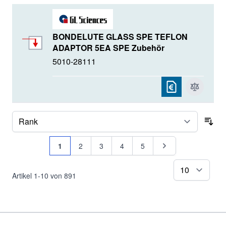
BONDELUTE GLASS SPE TEFLON
ADAPTOR 5EA SPE Zubehör
5010-28111
Sor
Seite
Sie lesen gerade Seite
Seite
Seite
Seite
Seite
Seite
1
2
3
4
5
pr
Artikel
1
-
10
von
891