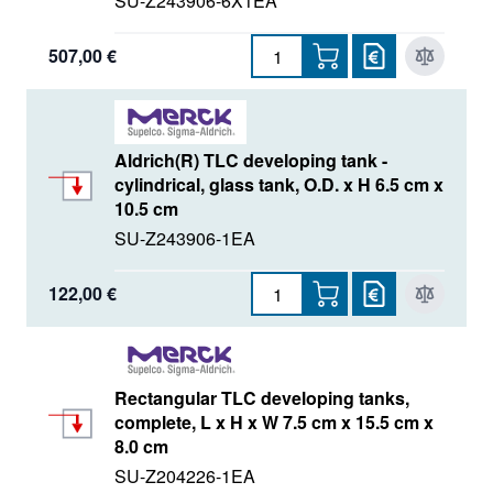
SU-Z243906-6X1EA
507,00 €
Aldrich(R) TLC developing tank -
cylindrical, glass tank, O.D. x H 6.5 cm x
10.5 cm
SU-Z243906-1EA
122,00 €
Rectangular TLC developing tanks,
complete, L x H x W 7.5 cm x 15.5 cm x
8.0 cm
SU-Z204226-1EA