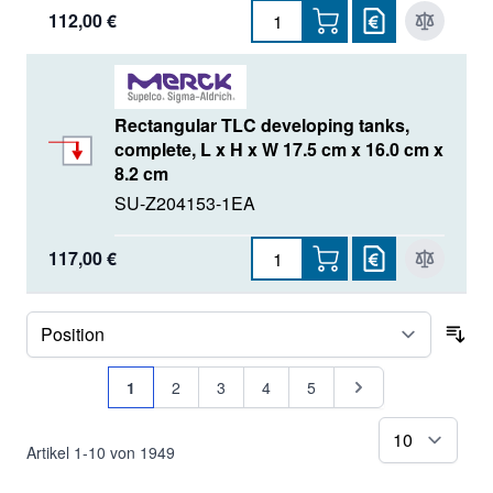
112,00 €
Rectangular TLC developing tanks,
complete, L x H x W 17.5 cm x 16.0 cm x
8.2 cm
SU-Z204153-1EA
117,00 €
Sor
Seite
Sie lesen gerade Seite
Seite
Seite
Seite
Seite
Seite
1
2
3
4
5
pr
Artikel
1
-
10
von
1949