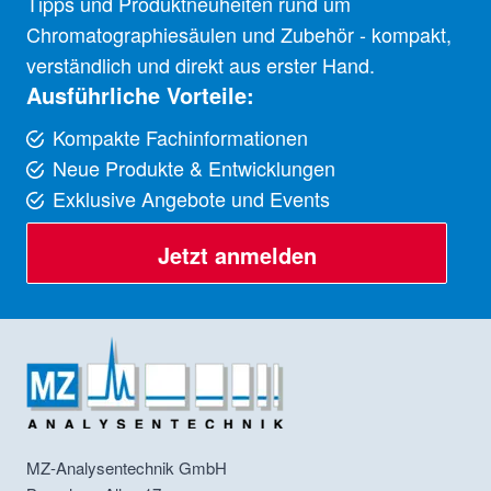
Tipps und Produktneuheiten rund um
Chromatographiesäulen und Zubehör - kompakt,
verständlich und direkt aus erster Hand.
Ausführliche Vorteile:
Kompakte Fachinformationen
Neue Produkte & Entwicklungen
Exklusive Angebote und Events
Jetzt anmelden
MZ-Analysentechnik GmbH