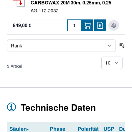
CARBOWAX 20M 30m, 0.25mm, 0.25
AG-112-2032
849,00 €
Sor
pr
3
Artikel
Technische Daten
Säulen-
Phase
Polarität
USP
Durc