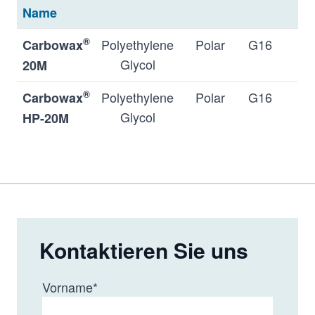
Name
®
Polyethylene
Polar
G16
0.
Carbowax
Glycol
0.
20M
®
Polyethylene
Polar
G16
0.
Carbowax
Glycol
0.
HP-20M
0.
®
Base
Polar
N/A
0.
Carbowax
modified
Amine
Polyethylene
Glycol
Kontaktieren Sie uns
Vorname
*