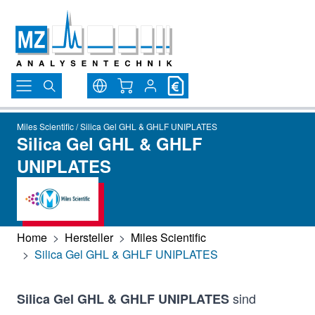
Direkt zum Inhalt
Warenkorb
Miles Scientific / Silica Gel GHL & GHLF UNIPLATES
Silica Gel GHL & GHLF
UNIPLATES
Home
>
Hersteller
>
Miles Scientific
>
Silica Gel GHL & GHLF UNIPLATES
sind
Silica Gel GHL & GHLF UNIPLATES