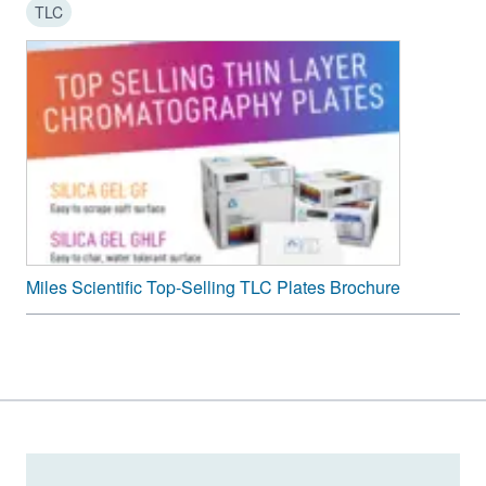
TLC
-
+
+
10 x 20 cm
-
-
-
5 x 20 cm
-
+
-
5 x 20 cm
-
-
+
5 x 20 cm
Miles Scientific Top-Selling TLC Plates Brochure