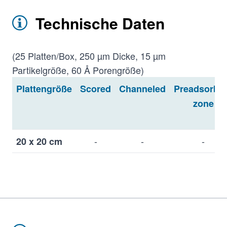
Technische Daten
(25 Platten/Box, 250 µm Dicke, 15 µm
Partikelgröße, 60 Å Porengröße)
Plattengröße
Scored
Channeled
Preadsorbe
zone
-
-
-
20 x 20 cm
+
-
-
20 x 20 cm
-
+
-
20 x 20 cm
-
-
+
20 x 20 cm