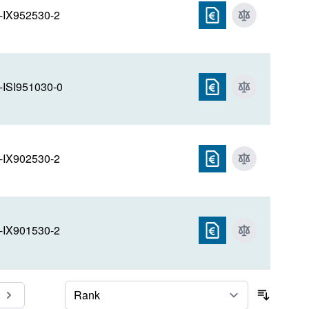
-IX952530-2
-ISI951030-0
-IX902530-2
-IX901530-2
Seite
Sortier