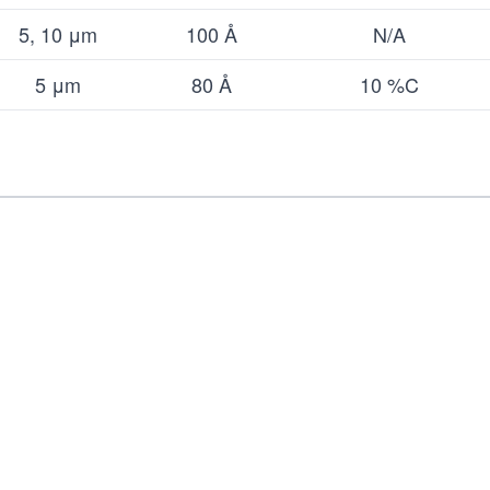
5, 10 μm
100 Å
N/A
5 μm
80 Å
10 %C