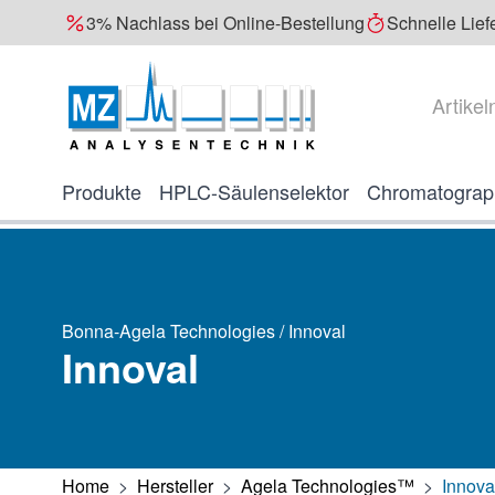
3% Nachlass bei Online-Bestellung
Schnelle Lief
Direkt zum Inhalt
Suche
Produkte
HPLC-Säulenselektor
Chromatograp
Bonna-Agela Technologies / Innoval
Innoval
Home
>
Hersteller
>
Agela Technologies™
>
Innova