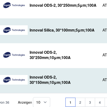
Innoval ODS-2, 30*250mm;5μm;100A
AT
Innoval Silica, 30*100mm;5μm;100A
AT
Innoval ODS-2,
AT
30*250mm;10μm;100A
Innoval ODS-2,
AT
30*150mm;10μm;100A
Seite
Sie lesen gerade Seite
Seite
Seite
Seite
von
36
Anzeigen
1
2
3
4
pro Seite