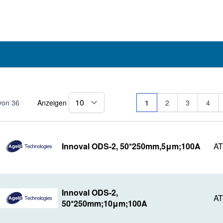
Seite
Sie lesen gerade Seite
Seite
Seite
Seite
von
36
Anzeigen
1
2
3
4
pro Seite
Innoval ODS-2, 50*250mm,5μm;100A
AT
Innoval ODS-2,
AT
50*250mm;10μm;100A