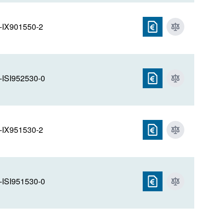
-IX901550-2
-ISI952530-0
-IX951530-2
-ISI951530-0