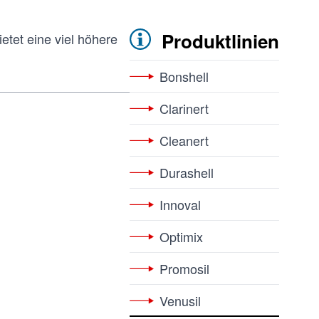
Produktlinien
etet eine viel höhere
Bonshell
Clarinert
Cleanert
Durashell
Innoval
Optimix
Promosil
Venusil