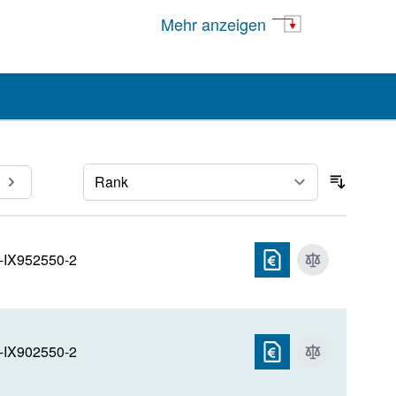
Claricep
Mehr anzeigen
UHP
Venusil Chiral
Seite
Sortier
-IX952550-2
-IX902550-2