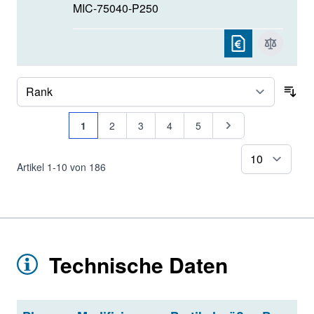
MIC-75040-P250
Sor
Seite
Sie lesen gerade Seite
Seite
Seite
Seite
Seite
Seite
1
2
3
4
5
pr
Artikel
1
-
10
von
186
Technische Daten