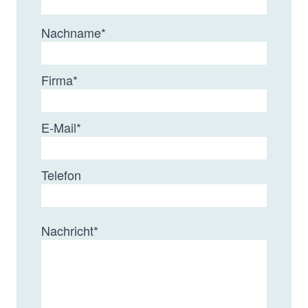
Ph
5 µm
120 Å
Cogent
Nachname
*
HPS
Phenyl
Firma
*
E-Mail
*
Telefon
Nachricht
*