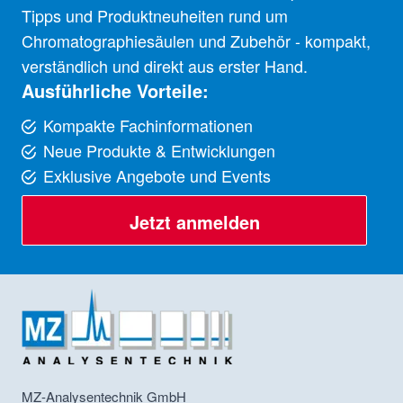
Tipps und Produktneuheiten rund um
Chromatographiesäulen und Zubehör - kompakt,
verständlich und direkt aus erster Hand.
Ausführliche Vorteile:
Kompakte Fachinformationen
Neue Produkte & Entwicklungen
Exklusive Angebote und Events
Jetzt anmelden
MZ-Analysentechnik GmbH