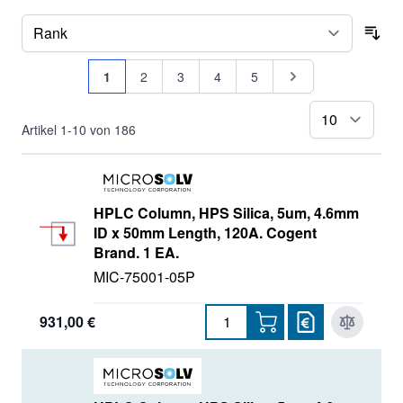
Sor
Seite
Sie lesen gerade Seite
Seite
Seite
Seite
Seite
Seite
1
2
3
4
5
pr
Artikel
1
-
10
von
186
HPLC Column, HPS Silica, 5um, 4.6mm
ID x 50mm Length, 120A. Cogent
Brand. 1 EA.
MIC-75001-05P
931,00 €