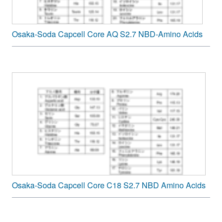
Osaka-Soda Capcell Core AQ S2.7 NBD-Amino Acids
Osaka-Soda Capcell Core C18 S2.7 NBD Amino Acids