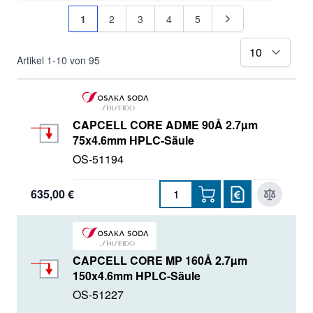
Seite
Sie lesen gerade Seite
Seite
Seite
Seite
Seite
Seite
1
2
3
4
5
pr
Artikel
1
-
10
von
95
CAPCELL CORE ADME 90Å 2.7µm
75x4.6mm HPLC-Säule
OS-51194
635,00 €
CAPCELL CORE MP 160Å 2.7µm
150x4.6mm HPLC-Säule
OS-51227