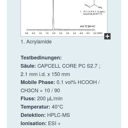
choline
Core
PC
Im Vollb
1. Acrylamide
Testbedinungen:
CAPCELL CORE PC S2.7 ;
Säule:
2.1 mm i.d. x 150 mm
0.1 vol% HCOOH /
Mobile Phase:
CH3CN = 10 / 90
200 µL/min
Fluss:
40°C
Temperatur:
HPLC-MS
Detektion:
ESI +
Ionisation: