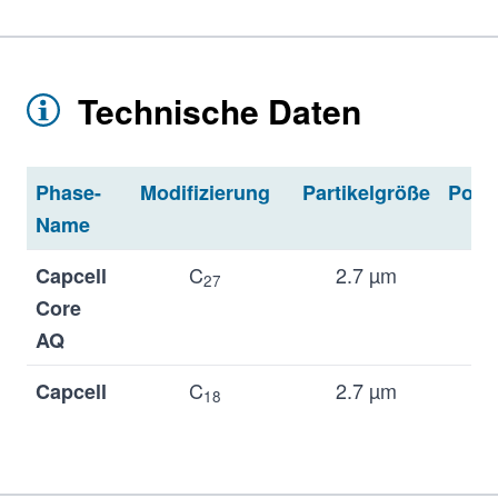
Technische Daten
Phase-
Modifizierung
Partikelgröße
Pore
Name
C
2.7 µm
1
Capcell
27
Core
AQ
C
2.7 µm
9
Capcell
18
Core
C18