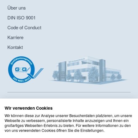
Über uns
DIN ISO 9001
Code of Conduct
Karriere
Kontakt
MZ-Analysentechnik GmbH ist Hersteller von HPLC- und GPC-
Säulen sowie Lieferant von Chromatographiesäulen und
Wir verwenden Cookies
Zubehör seit 1986. Das Unternehmen hat ein
Wir können diese zur Analyse unserer Besucherdaten platzieren, um unsere
Innerbertriebliches Compliance Programm sowie ein
Webseite zu verbessern, personalisierte Inhalte anzuzeigen und Ihnen ein
Qualitätsmanagement mit DIN ISO 9001:2015 Zertifizierung
großartiges Webseiten-Erlebnis zu bieten. Für weitere Informationen zu den
von uns verwendeten Cookies öffnen Sie die Einstellungen.
implementiert. Das Sortiment umfasst mehr als 125 Hersteller
mit mehr als 220.000 Produkten im Onlineshop.