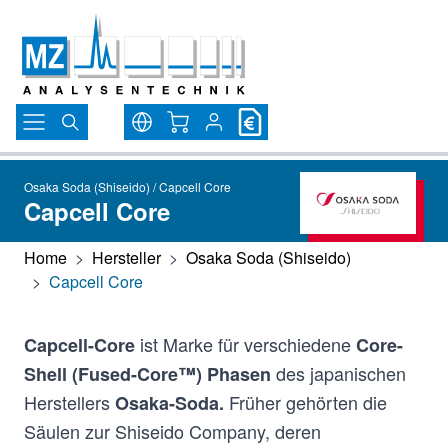
Direkt zum Inhalt
Warenkorb
Osaka Soda (Shiseido) / Capcell Core
Capcell Core
Home
>
Hersteller
>
Osaka Soda (Shiseido)
>
Capcell Core
ist Marke für verschiedene
Capcell-Core
Core-
des japanischen
Shell (Fused-Core™) Phasen
Herstellers
Früher gehörten die
Osaka-Soda.
Säulen zur Shiseido Company, deren