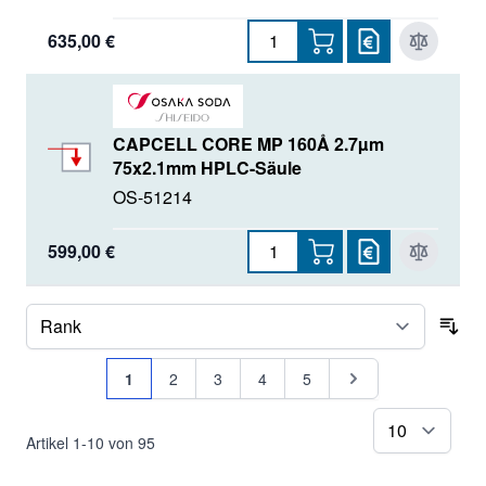
635,00 €
CAPCELL CORE MP 160Å 2.7µm
75x2.1mm HPLC-Säule
OS-51214
599,00 €
Sor
Seite
Sie lesen gerade Seite
Seite
Seite
Seite
Seite
Seite
1
2
3
4
5
pr
Artikel
1
-
10
von
95