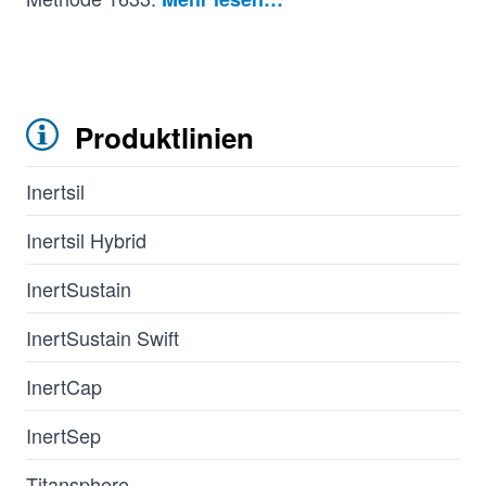
Produktlinien
Inertsil
Inertsil Hybrid
InertSustain
InertSustain Swift
InertCap
InertSep
Titansphere