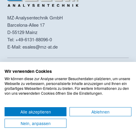
MZ-Analysentechnik GmbH
Barcelona-Allee 17
D-55129
Mainz
Tel: +49-6131-88096-0
E-Mail: esales@mz-at.de
Folgen Sie uns
Wir verwenden Cookies
MZ Analysentechnik Xing
MZ Analysentechnik LinkedIn
Wir können diese zur Analyse unserer Besucherdaten platzieren, um unsere
Webseite zu verbessern, personalisierte Inhalte anzuzeigen und Ihnen ein
großartiges Webseiten-Erlebnis zu bieten. Für weitere Informationen zu den
Produkte
von uns verwendeten Cookies öffnen Sie die Einstellungen.
Herstellerübersicht
Markenübersicht
Alle akzeptieren
Ablehnen
HPLC-Säulenselektor
Nein, anpassen
Applikationen