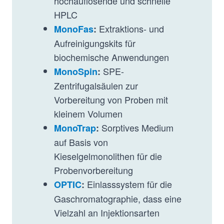
hochauflösende und schnelle
HPLC
Extraktions- und
MonoFas
:
Aufreinigungskits für
biochemische Anwendungen
SPE-
MonoSpin
:
Zentrifugalsäulen zur
Vorbereitung von Proben mit
kleinem Volumen
Sorptives Medium
MonoTrap
:
auf Basis von
Kieselgelmonolithen für die
Probenvorbereitung
Einlasssystem für die
OPTIC
:
Gaschromatographie, dass eine
Vielzahl an Injektionsarten