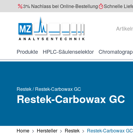
3% Nachlass bei Online-Bestellung
Schnelle Lief
Direkt zum Inhalt
Suche
Produkte
HPLC-Säulenselektor
Chromatograp
Restek / Restek-Carbowax GC
Restek-Carbowax GC
Home
>
Hersteller
>
Restek
>
Restek-Carbowax GC