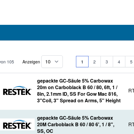
Seite
Sie lesen gerade Seite
Seite
Seite
Seite
Se
von
105
Anzeigen
1
2
3
4
5
pro Seite
gepackte GC-Säule 5% Carbowax
20m on Carboblack B 60 / 80, 6ft, 1 /
RT
8in, 2.1mm ID, SS For Gow Mac 816,
3"Coil, 3" Spread on Arms, 5" Height
gepackte GC-Säule 5% Carbowax
20M Carboblack B 60 / 80 6', 1 / 8",
RT
SS, OC