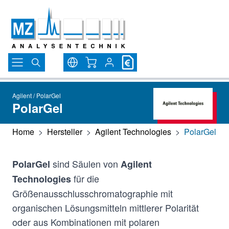
Direkt zum Inhalt
Warenkorb
Agilent / PolarGel
PolarGel
Home
>
Hersteller
>
Agilent Technologies
>
PolarGel
sind Säulen von
PolarGel
Agilent
für die
Technologies
Größenausschlusschromatographie mit
organischen Lösungsmitteln mittlerer Polarität
oder aus Kombinationen mit polaren