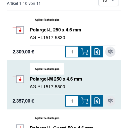
Polaris
pr
Artikel
1
-
10
von
11
PSS Säulen
Pursuit
Polargel-L 250 x 4.6 mm
AG-PL1517-5830
2.309,00 €
Polargel-M 250 x 4.6 mm
AG-PL1517-5800
2.357,00 €
Polargel-L Guard 50 x 4.6 mm