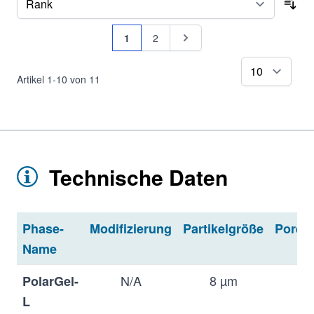
Sor
Seite
Sie lesen gerade Seite
Seite
Seite
1
2
pr
Artikel
1
-
10
von
11
Technische Daten
Phase-
Modifizierung
Partikelgröße
Poren
Name
N/A
8 µm
N/
PolarGel-
L