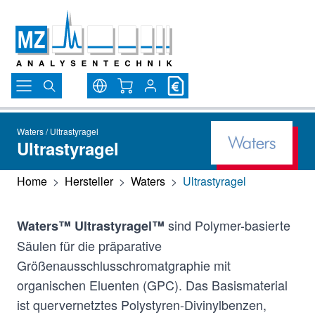
Direkt zum Inhalt
Warenkorb
Waters / Ultrastyragel
Ultrastyragel
Home
>
Hersteller
>
Waters
>
Ultrastyragel
sind Polymer-basierte
Waters™ Ultrastyragel™
Säulen für die präparative
Größenausschlusschromatgraphie mit
organischen Eluenten (GPC). Das Basismaterial
ist quervernetztes Polystyren-Divinylbenzen,