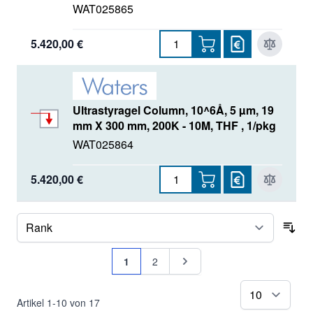
WAT025865
5.420,00 €
Ultrastyragel Column, 10^6Å, 5 µm, 19
mm X 300 mm, 200K - 10M, THF , 1/pkg
WAT025864
5.420,00 €
Sor
Seite
Sie lesen gerade Seite
Seite
Seite
1
2
pr
Artikel
1
-
10
von
17