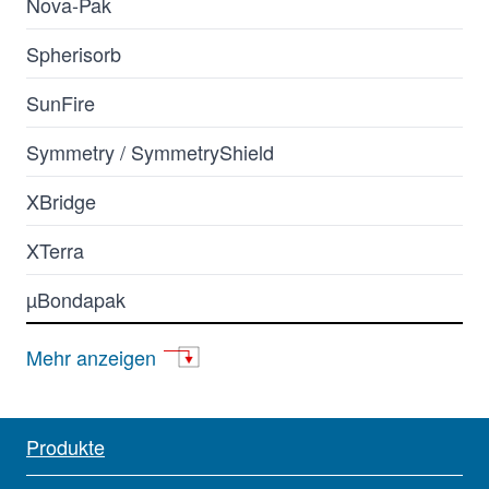
Nova-Pak
Spherisorb
SunFire
Symmetry / SymmetryShield
XBridge
XTerra
µBondapak
Atlantis
Mehr anzeigen
BioResolve
BioSuite
Produkte