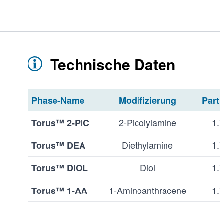
Technische Daten
Phase-Name
Modifizierung
Part
2-Picolylamine
1.
Torus™ 2-PIC
Diethylamine
1.
Torus™ DEA
Diol
1.
Torus™ DIOL
1-Aminoanthracene
1.
Torus™ 1-AA