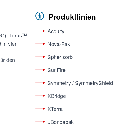
Produktlinien
Acquity
SFC). Torus™
 in vier
Nova-Pak
Spherisorb
für den
SunFire
Symmetry / SymmetryShield
XBridge
XTerra
µBondapak