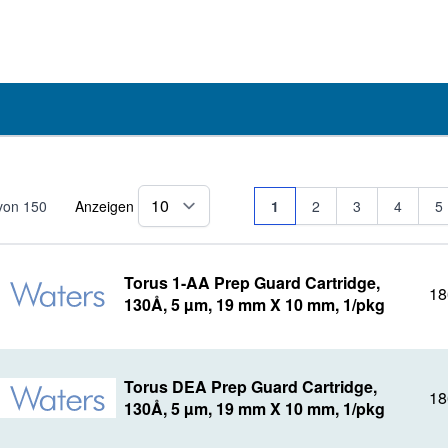
Seite
Sie lesen gerade Seite
Seite
Seite
Seite
Se
von
150
Anzeigen
1
2
3
4
5
pro Seite
Torus 1-AA Prep Guard Cartridge,
18
130Å, 5 µm, 19 mm X 10 mm, 1/pkg
Torus DEA Prep Guard Cartridge,
18
130Å, 5 µm, 19 mm X 10 mm, 1/pkg