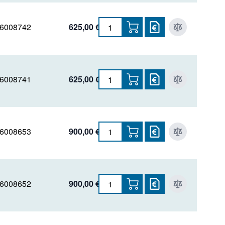
Protein-Pak
6008742
625,00 €
Resolve
Styragel
Torus
6008741
625,00 €
Ultrahydrogel
Ultrastyragel
6008653
900,00 €
Viridis
XSelect
6008652
900,00 €