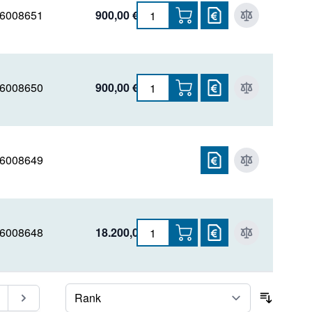
6008651
900,00 €
6008650
900,00 €
6008649
6008648
18.200,00 €
ite
Seite
Sortier