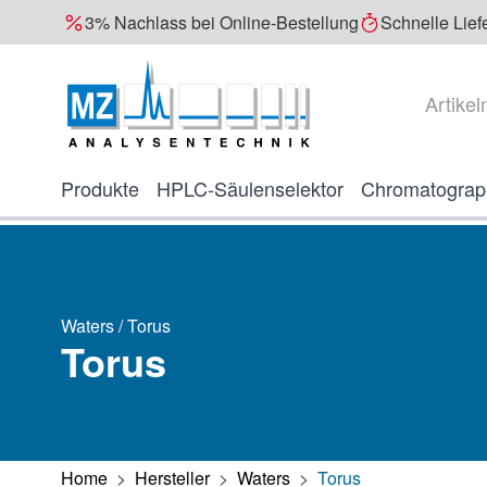
3% Nachlass bei Online-Bestellung
Schnelle Lief
Direkt zum Inhalt
Suche
Produkte
HPLC-Säulenselektor
Chromatograp
Waters / Torus
Torus
Home
>
Hersteller
>
Waters
>
Torus