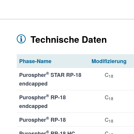
Technische Daten
Phase-Name
Modifizierung
®
C
Purospher
STAR RP-18
18
endcapped
®
C
Purospher
RP-18
18
endcapped
®
C
Purospher
RP-18
18
®
C
Purospher
RP-18 HC