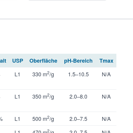
alt
USP
Oberfläche
pH-Bereich
Tmax
2
%
L1
330 m
/g
1.5‒10.5
N/A
2
%
L1
350 m
/g
2.0‒8.0
N/A
2
%
L1
500 m
/g
2.0‒7.5
N/A
2
%
L1
470 m
/g
2.0‒7.5
N/A