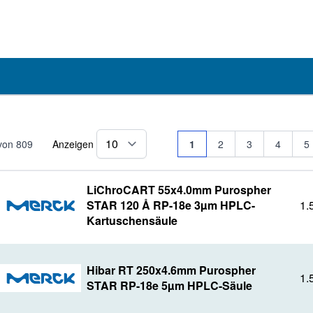
Seite
Sie lesen gerade Seite
Seite
Seite
Seite
Se
von
809
Anzeigen
1
2
3
4
5
pro Seite
LiChroCART 55x4.0mm Purospher
STAR 120 Å RP-18e 3µm HPLC-
1.
Kartuschensäule
Hibar RT 250x4.6mm Purospher
1.
STAR RP-18e 5µm HPLC-Säule