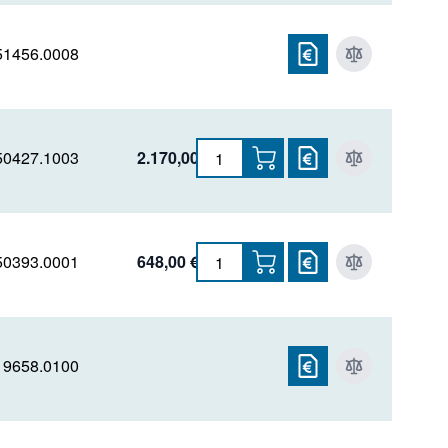
51456.0008
50427.1003
2.170,00 €
50393.0001
648,00 €
19658.0100