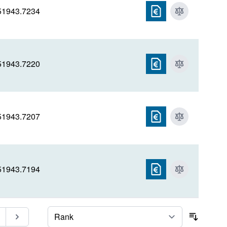
51943.7234
51943.7220
51943.7207
51943.7194
ite
Seite
Sortier