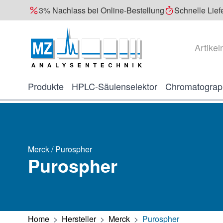
3% Nachlass bei Online-Bestellung
Schnelle Lief
Direkt zum Inhalt
Suche
Produkte
HPLC-Säulenselektor
Chromatograp
Merck / Purospher
Purospher
Home
>
Hersteller
>
Merck
>
Purospher