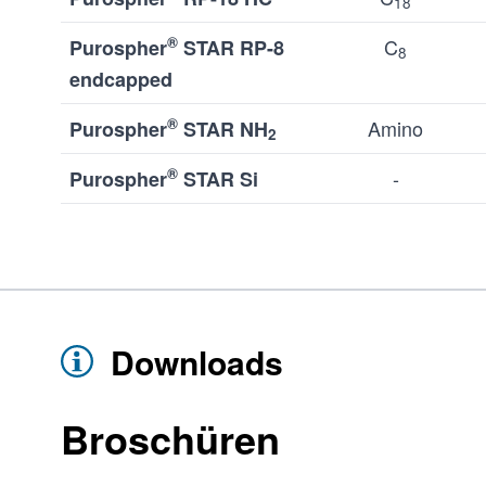
18
®
C
Purospher
STAR RP-8
8
endcapped
®
Amino
Purospher
STAR NH
2
®
-
Purospher
STAR Si
Downloads
Broschüren