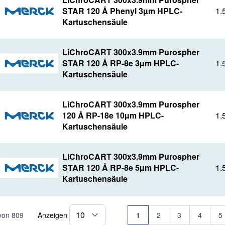
STAR 120 Å Phenyl 3µm HPLC-
1.
Kartuschensäule
LiChroCART 300x3.9mm Purospher
STAR 120 Å RP-8e 3µm HPLC-
1.
Kartuschensäule
LiChroCART 300x3.9mm Purospher
120 Å RP-18e 10µm HPLC-
1.
Kartuschensäule
LiChroCART 300x3.9mm Purospher
STAR 120 Å RP-8e 5µm HPLC-
1.
Kartuschensäule
Seite
Sie lesen gerade Seite
Seite
Seite
Seite
Se
von
809
Anzeigen
1
2
3
4
5
pro Seite