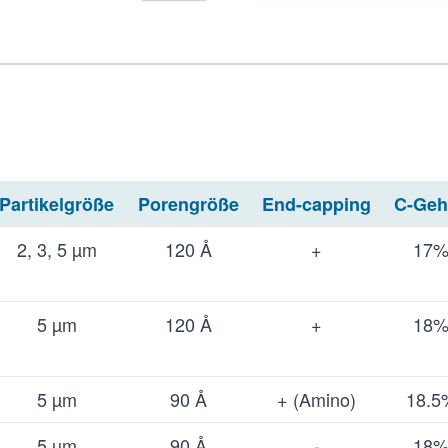
Partikelgröße
Porengröße
End-capping
C-Geh
2, 3, 5 µm
120 Å
+
17
5 µm
120 Å
+
18
5 µm
90 Å
+ (Amino)
18.5
5 µm
90 Å
-
18