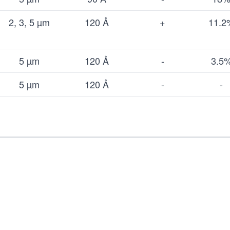
2, 3, 5 µm
120 Å
+
11.2
5 µm
120 Å
-
3.5
5 µm
120 Å
-
-