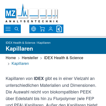
Direkt zum Inhalt
Warenkorb
IDEX Health & Science / Kapillaren
Kapillaren
Home
>
Hersteller
>
IDEX Health & Science
>
Kapillaren
Kapillaren von
gibt es in einer Vielzahl an
IDEX
unterschiedlichen Materialien und Dimensionen.
Die Auswahl reicht von biokompatiblen PEEK
über Edelstahl bis hin zu Flurpolymer (wie FEP
und PFA) Kapillaren. Außer den Kapillaren bietet