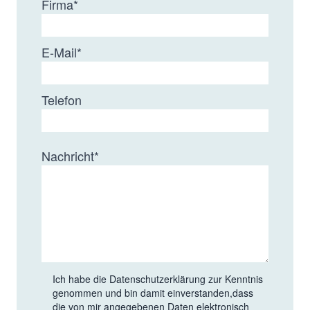
Firma
*
gleiche
0.002-0.006
360 μm
Eigenschaften wie
High
E-Mail
*
High Purity PFA mit
Purity
geringerem Außen-
PFA
und
Telefon
Innendurchmesser
Alternative zu PEEK
0.003-0.250
FEP
Nachricht
*
Kapillaren; chemisch
gegen meiste
Lösungsmittel inert;
einfach zu
schneiden; für
Niederdruck
Anwendungen
Ich habe die
Datenschutzerklärung
zur Kenntnis
genommen und bin damit einverstanden,dass
geeignet
die von mir angegebenen Daten elektronisch