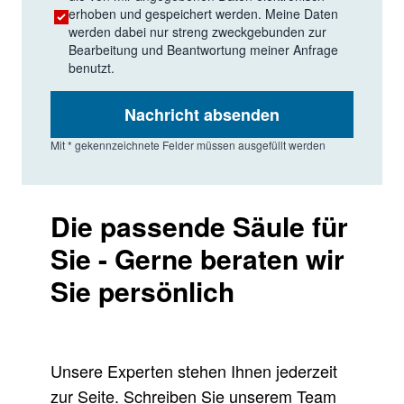
erhoben und gespeichert werden. Meine Daten
geeignet für
0.010-0.188
ETFE
werden dabei nur streng zweckgebunden zur
wässrige
Bearbeitung und Beantwortung meiner Anfrage
benutzt.
Anwendungen;
robuster als PTFE,
Nachricht absenden
FEP und PFA
Mit * gekennzeichnete Felder müssen ausgefüllt werden
Alle Kapillaren sind in verschiedenen
Innendurchmesser, Längen und teilweise Farben
erhältlich. Wir helfen Ihnen gerne bei der Auswahl
Die passende Säule für
der passenden Kapillaren für Ihre Anwendung.
Sie - Gerne beraten wir
Sie persönlich
Unsere Experten stehen Ihnen jederzeit
zur Seite. Schreiben Sie unserem Team