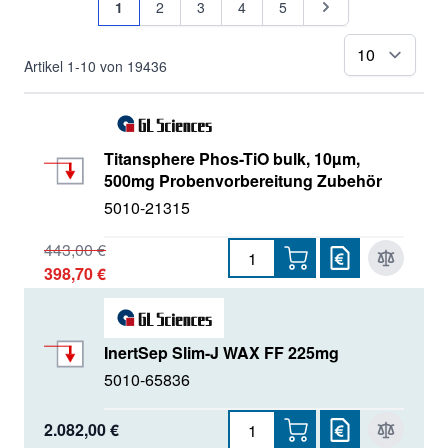
Sie lesen gerade Seite
Seite
Seite
Seite
Seite
Seite
1
2
3
4
5
pr
Artikel
1
-
10
von
19436
Titansphere Phos-TiO bulk, 10µm,
500mg Probenvorbereitung Zubehör
5010-21315
443,00 €
398,70 €
InertSep Slim-J WAX FF 225mg
5010-65836
2.082,00 €