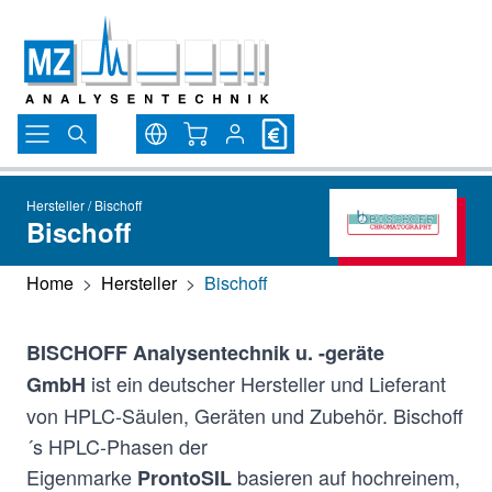
Direkt zum Inhalt
Warenkorb
Hersteller / Bischoff
Bischoff
Home
>
Hersteller
>
Bischoff
BISCHOFF Analysentechnik u. -geräte
ist ein deutscher Hersteller und Lieferant
GmbH
von HPLC-Säulen, Geräten und Zubehör. Bischoff
´s HPLC-Phasen der
Eigenmarke
basieren auf hochreinem,
ProntoSIL