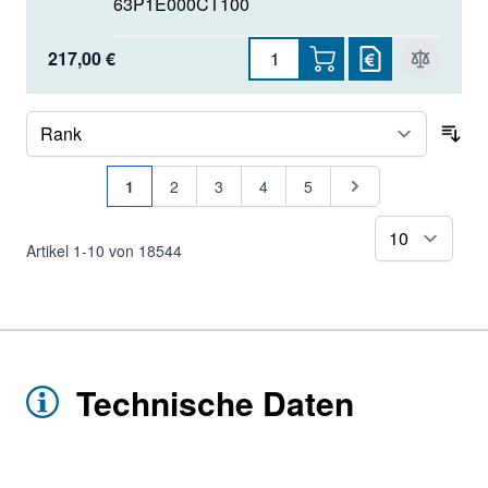
63P1E000CT100
217,00 €
Sor
Seite
Sie lesen gerade Seite
Seite
Seite
Seite
Seite
Seite
1
2
3
4
5
pr
Artikel
1
-
10
von
18544
Technische Daten