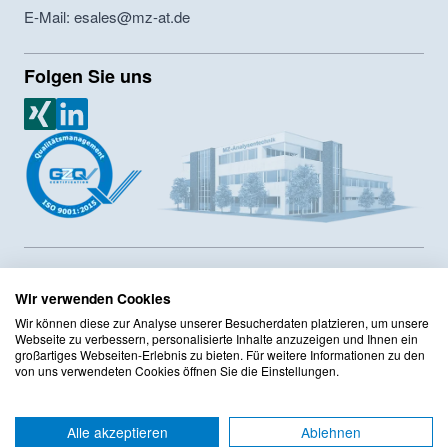
E-Mail: esales@mz-at.de
Folgen Sie uns
MZ Analysentechnik Xing
MZ Analysentechnik LinkedIn
MZ-Analysentechnik GmbH ist Hersteller von HPLC- und GPC-
Säulen sowie Lieferant von Chromatographiesäulen und
Wir verwenden Cookies
Zubehör seit 1986. Das Unternehmen hat ein
Wir können diese zur Analyse unserer Besucherdaten platzieren, um unsere
Innerbertriebliches Compliance Programm sowie ein
Webseite zu verbessern, personalisierte Inhalte anzuzeigen und Ihnen ein
Qualitätsmanagement mit DIN ISO 9001:2015 Zertifizierung
großartiges Webseiten-Erlebnis zu bieten. Für weitere Informationen zu den
von uns verwendeten Cookies öffnen Sie die Einstellungen.
implementiert. Das Sortiment umfasst mehr als 125 Hersteller
mit mehr als 220.000 Produkten im Onlineshop.
Alle akzeptieren
Ablehnen
AGB