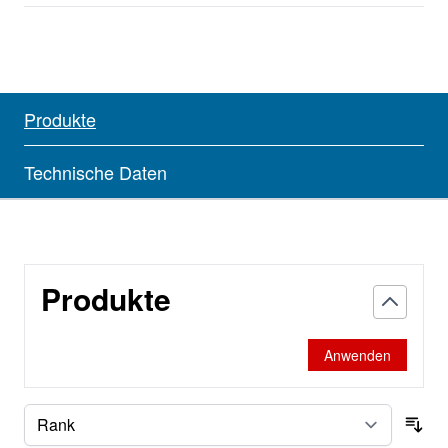
Produkte
Technische Daten
Produkte
Anwenden
Sor