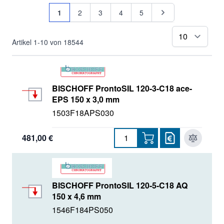
Seite
Sie lesen gerade Seite
Seite
Seite
Seite
Seite
Seite
1
2
3
4
5
pr
Artikel
1
-
10
von
18544
BISCHOFF ProntoSIL 120-3-C18 ace-
EPS 150 x 3,0 mm
1503F18APS030
481,00 €
BISCHOFF ProntoSIL 120-5-C18 AQ
150 x 4,6 mm
1546F184PS050