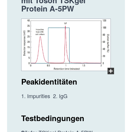
mit Tosoh TSKgel
Protein A-5PW
Im Vollb
Peakidentitäten
1. Impurities 2. IgG
Testbedingungen