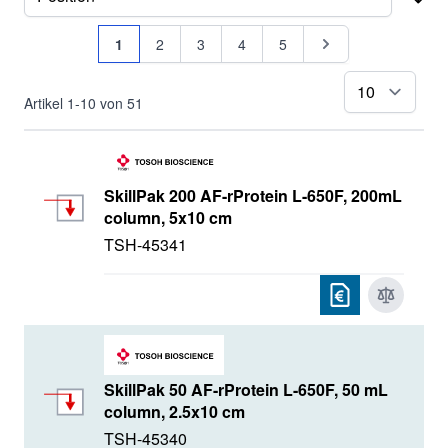
Sor
Seite
Sie lesen gerade Seite
Seite
Seite
Seite
Seite
Seite
1
2
3
4
5
pr
Artikel
1
-
10
von
51
SkillPak 200 AF-rProtein L-650F, 200mL
column, 5x10 cm
TSH-45341
SkillPak 50 AF-rProtein L-650F, 50 mL
column, 2.5x10 cm
TSH-45340