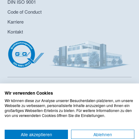
DIN ISO 9001
Code of Conduct
Karriere
Kontakt
MZ-Analysentechnik GmbH ist Hersteller von HPLC- und GPC-
Säulen sowie Lieferant von Chromatographiesäulen und
Wir verwenden Cookies
Zubehör seit 1986. Das Unternehmen hat ein
Wir können diese zur Analyse unserer Besucherdaten platzieren, um unsere
Innerbertriebliches Compliance Programm sowie ein
Webseite zu verbessern, personalisierte Inhalte anzuzeigen und Ihnen ein
Qualitätsmanagement mit DIN ISO 9001:2015 Zertifizierung
großartiges Webseiten-Erlebnis zu bieten. Für weitere Informationen zu den
von uns verwendeten Cookies öffnen Sie die Einstellungen.
implementiert. Das Sortiment umfasst mehr als 125 Hersteller
mit mehr als 220.000 Produkten im Onlineshop.
Alle akzeptieren
Ablehnen
AGB