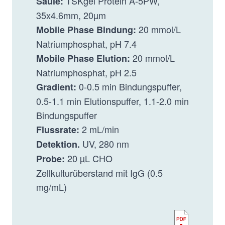
TSKgel Protein A-5PW,
Säule:
35x4.6mm, 20µm
20 mmol/L
Mobile Phase Bindung:
Natriumphosphat, pH 7.4
20 mmol/L
Mobile Phase Elution:
Natriumphosphat, pH 2.5
0-0.5 min Bindungspuffer,
Gradient:
0.5-1.1 min Elutionspuffer, 1.1-2.0 min
Bindungspuffer
2 mL/min
Flussrate:
UV, 280 nm
Detektion.
20 µL CHO
Probe:
Zellkulturüberstand mit IgG (0.5
mg/mL)