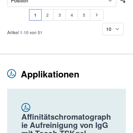
Sor
Seite
Sie lesen gerade Seite
Seite
Seite
Seite
Seite
Seite
1
2
3
4
5
pr
Artikel
1
-
10
von
51
Applikationen
Affinitätschromatograph
ie Aufreinigung von IgG