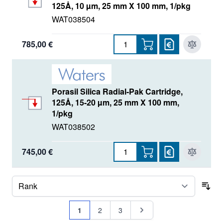
125Å, 10 µm, 25 mm X 100 mm, 1/pkg
WAT038504
785,00 €
Porasil Silica Radial-Pak Cartridge,
125Å, 15-20 µm, 25 mm X 100 mm,
1/pkg
WAT038502
745,00 €
Sor
Seite
Sie lesen gerade Seite
Seite
Seite
Seite
1
2
3