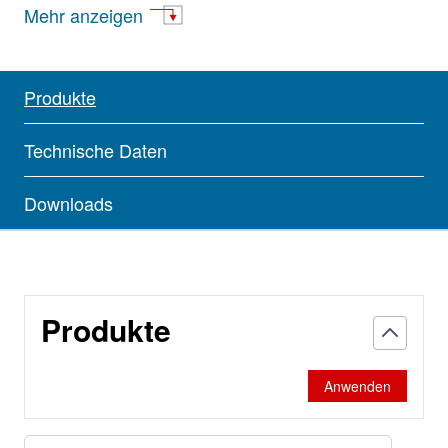
Atlantis
Mehr anzeigen
BioResolve
BioSuite
Produkte
Cortecs
Technische Daten
DeltaPak
Downloads
GTxResolve
IC-Pak
Produkte
nanoEase
Oasis, Sep-Pak
Anwenden
Porasil - µPorasil