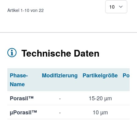
pr
Artikel
1
-
10
von
22
Technische Daten
Phase-
Modifizierung
Partikelgröße
Pore
Name
-
15-20 µm
12
Porasil™
-
10 µm
12
µPorasil™