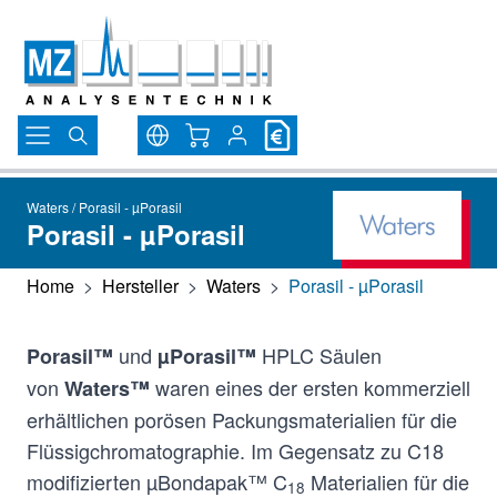
Direkt zum Inhalt
Warenkorb
Waters / Porasil - µPorasil
Porasil - µPorasil
Home
>
Hersteller
>
Waters
>
Porasil - µPorasil
und
HPLC Säulen
Porasil™
µPorasil™
von
waren eines der ersten kommerziell
Waters™
erhältlichen porösen Packungsmaterialien für die
Flüssigchromatographie. Im Gegensatz zu C18
modifizierten µBondapak™ C
Materialien für die
18