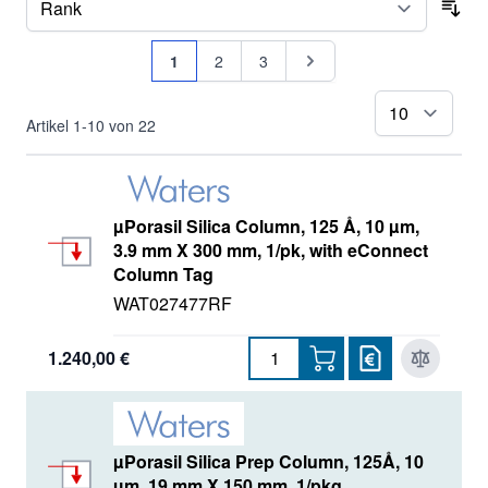
Protein-Pak
Sor
Seite
Resolve
Sie lesen gerade Seite
Seite
Seite
Seite
1
2
3
Styragel
pr
Artikel
1
-
10
von
22
Torus
Ultrahydrogel
µPorasil Silica Column, 125 Å, 10 µm,
3.9 mm X 300 mm, 1/pk, with eConnect
Ultrastyragel
Column Tag
Viridis
WAT027477RF
XSelect
1.240,00 €
µPorasil Silica Prep Column, 125Å, 10
µm, 19 mm X 150 mm, 1/pkg