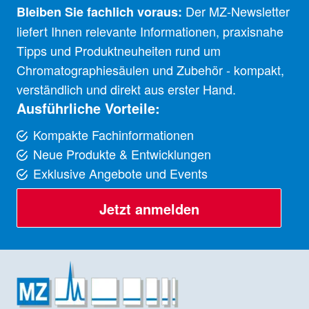
Der MZ-Newsletter
Bleiben Sie fachlich voraus:
liefert Ihnen relevante Informationen, praxisnahe
Tipps und Produktneuheiten rund um
Chromatographiesäulen und Zubehör - kompakt,
verständlich und direkt aus erster Hand.
Ausführliche Vorteile:
Kompakte Fachinformationen
Neue Produkte & Entwicklungen
Exklusive Angebote und Events
Jetzt anmelden