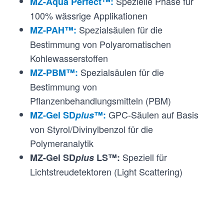
Spezielle Phase für
MZ-Aqua Perfect™:
100% wässrige Applikationen
Spezialsäulen für die
MZ-PAH™:
Bestimmung von Polyaromatischen
Kohlewasserstoffen
Spezialsäulen für die
MZ-PBM™:
Bestimmung von
Pflanzenbehandlungsmitteln (PBM)
GPC-Säulen auf Basis
MZ-Gel SD
plus
™:
von Styrol/Divinylbenzol für die
Polymeranalytik
Speziell für
MZ-Gel SD
plus
LS™:
Lichtstreudetektoren (Light Scattering)