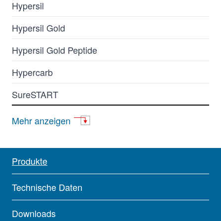
Hypersil
Hypersil Gold
Hypersil Gold Peptide
Hypercarb
SureSTART
BetaBasic
Mehr anzeigen
BioBasic
BetaSil
Produkte
DNAPac
Technische Daten
Fluophase
Downloads