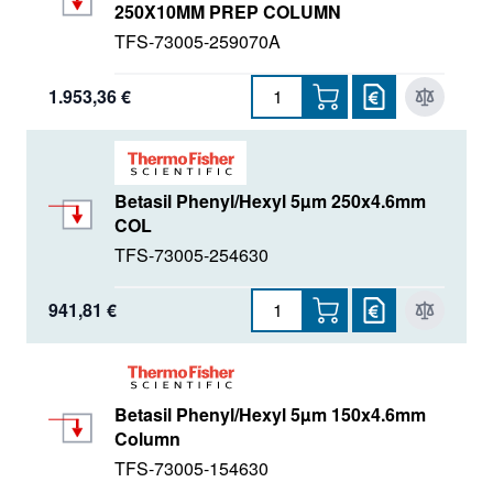
250X10MM PREP COLUMN
SurePac
TFS-73005-259070A
Syncronis
1.953,36 €
Thermo QuEChERS
Trace
Betasil Phenyl/Hexyl 5µm 250x4.6mm
Viper Connector
COL
TFS-73005-254630
941,81 €
Betasil Phenyl/Hexyl 5µm 150x4.6mm
Column
TFS-73005-154630