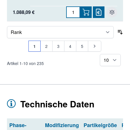
1.088,09 €
Sor
Seite
Sie lesen gerade Seite
Seite
Seite
Seite
Seite
Seite
1
2
3
4
5
pr
Artikel
1
-
10
von
235
Technische Daten
Phase-
Modifizierung
Partikelgröße
Po