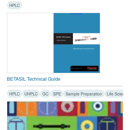
Cyano
HPLC
Diol
5 µm
Diol
-
5 µm
Silica
BETASIL Technical Guide
HPLC
UHPLC
GC
SPE
Sample Preparation
Life Science