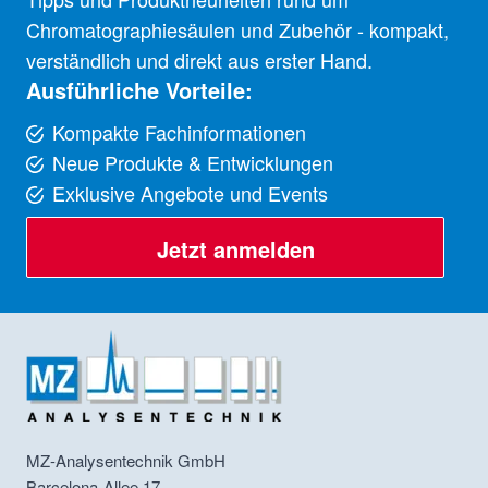
Chromatographiesäulen und Zubehör - kompakt,
verständlich und direkt aus erster Hand.
Ausführliche Vorteile:
Kompakte Fachinformationen
Neue Produkte & Entwicklungen
Exklusive Angebote und Events
Jetzt anmelden
MZ-Analysentechnik GmbH
Barcelona-Allee 17