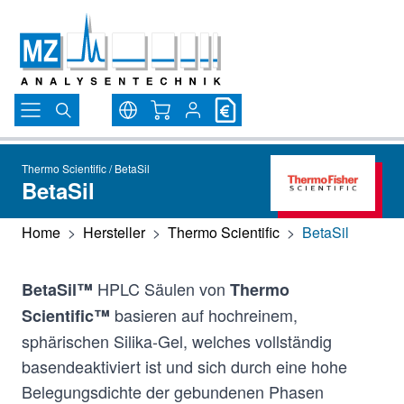
Direkt zum Inhalt
Warenkorb
Thermo Scientific / BetaSil
BetaSil
Home
>
Hersteller
>
Thermo Scientific
>
BetaSil
HPLC Säulen von
BetaSil™
Thermo
basieren auf hochreinem,
Scientific™
sphärischen Silika-Gel, welches vollständig
basendeaktiviert ist und sich durch eine hohe
Belegungsdichte der gebundenen Phasen