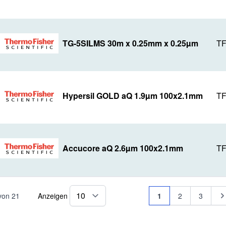
TG-5SILMS 30m x 0.25mm x 0.25µm
TF
Hypersil GOLD aQ 1.9µm 100x2.1mm
TF
Accucore aQ 2.6µm 100x2.1mm
TF
Seite
Sie lesen gerade Se
Seite
Seite
Se
von
21
Anzeigen
1
2
3
pro Seite