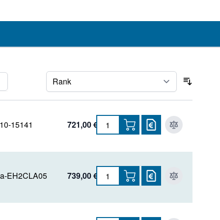
ite
ite
Sortier
10-15141
721,00 €
ka-EH2CLA05
739,00 €