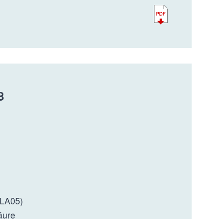
8
CLA05)
äure