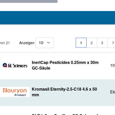
Seite
Sie lesen gerade Se
Seite
Seite
Se
von
21
Anzeigen
1
2
3
pro Seite
InertCap Pesticides 0.25mm x 30m
10
GC-Säule
Kromasil Eternity-2.5-C18 4.6 x 50
E
mm