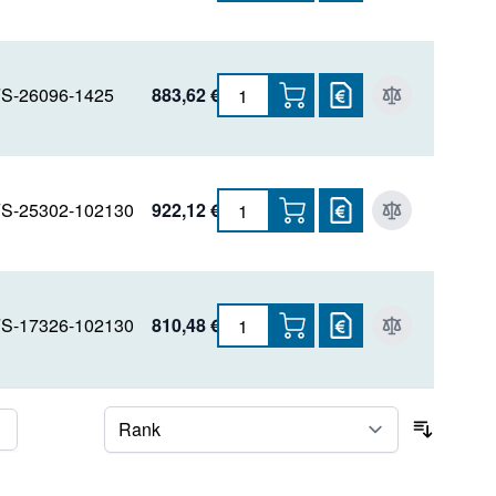
S-26096-1425
883,62 €
S-25302-102130
922,12 €
S-17326-102130
810,48 €
ite
ite
Sortier