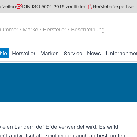
erzeiten
DIN ISO 9001:2015 zertifiziert
Herstellerexpertise
hie
Hersteller
Marken
Service
News
Unternehme
l
 vielen Ländern der Erde verwendet wird. Es wirkt
der Landwirtschaft, zeigt jedoch auch ab bestimmten