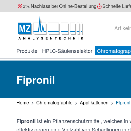
3% Nachlass bei Online-Bestellung
Schnelle Lief
Direkt zum Inhalt
Suche
Produkte
HPLC-Säulenselektor
Chromatograp
Fipronil
Home
>
Chromatographie
>
Applikationen
>
Fiproni
ist ein Pflanzenschutzmittel, welches in
Fipronil
effektiv gegen eine Vielzahl von Schädlingen in 