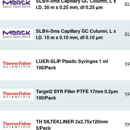
SLB®-5ms Capillary GC Column, L x
SU
I.D. 30 m x 0.25 mm, df 0.25 µm
SLB®-5ms Capillary GC Column, L x
SU
I.D. 10 m x 0.10 mm, df 0.10 µm
LUER-SLIP Plastic Syringes 1 ml
TF
100/Pack
Target2 SYR Filter PTFE 17mm 0.2µm
TF
100/Pack
TH SILTEKLINER 2x2.75x120mm
TF
5/Pack