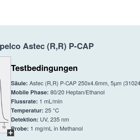
pelco Astec (R,R) P-CAP
Testbedingungen
Astec (R,R) P-CAP 250x4.6mm, 5µm (3102
Säule:
80/20 Heptan/Ethanol
Mobile Phase:
1 mL/min
Flussrate:
25 °C
Temperatur:
UV, 235 nm
Detektion:
1 mg/mL in Methanol
Probe:
Im Vollbildmodus anzeigen