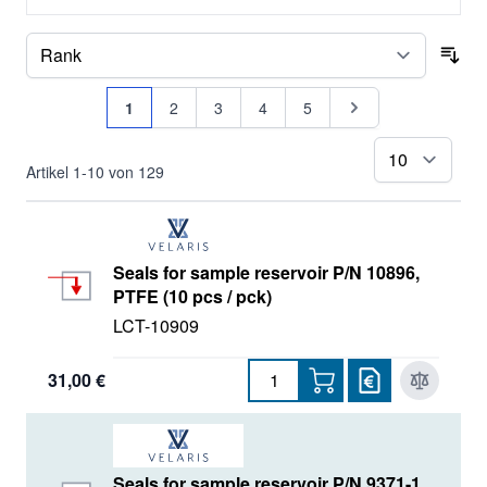
Sor
Seite
Sie lesen gerade Seite
Seite
Seite
Seite
Seite
Seite
1
2
3
4
5
pr
Artikel
1
-
10
von
129
Seals for sample reservoir P/N 10896,
PTFE (10 pcs / pck)
LCT-10909
31,00 €
Seals for sample reservoir P/N 9371-1,