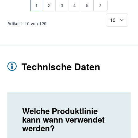
Seite
Sie lesen gerade Seite
Seite
Seite
Seite
Seite
Seite
1
2
3
4
5
pr
Artikel
1
-
10
von
129
Technische Daten
Welche Produktlinie
kann wann verwendet
werden?