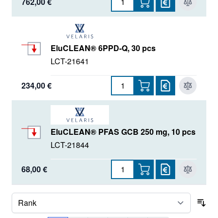
762,00 €
EluCLEAN® 6PPD-Q, 30 pcs
LCT-21641
234,00 €
EluCLEAN® PFAS GCB 250 mg, 10 pcs
LCT-21844
68,00 €
Sor