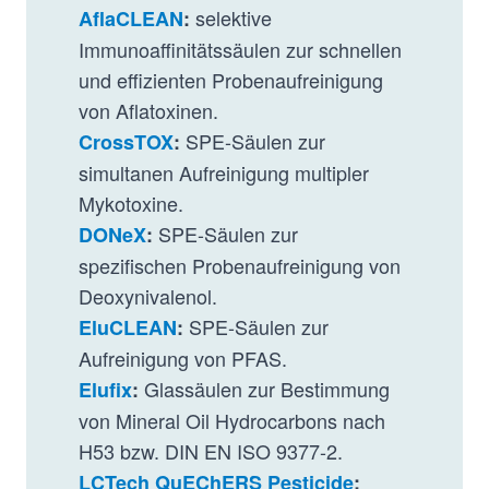
selektive
AflaCLEAN
:
Immunoaffinitätssäulen zur schnellen
und effizienten Probenaufreinigung
von Aflatoxinen.
SPE-Säulen zur
CrossTOX
:
simultanen Aufreinigung multipler
Mykotoxine.
SPE-Säulen zur
DONeX
:
spezifischen Probenaufreinigung von
Deoxynivalenol.
SPE-Säulen zur
EluCLEAN
:
Aufreinigung von PFAS.
Glassäulen zur Bestimmung
Elufix
:
von Mineral Oil Hydrocarbons nach
H53 bzw. DIN EN ISO 9377-2.
LCTech QuEChERS Pesticide
: