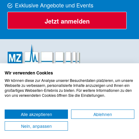
Exklusive Angebote und Events
Jetzt anmelden
Wir verwenden Cookies
Wir können diese zur Analyse unserer Besucherdaten platzieren, um unsere
MZ-Analysentechnik GmbH
Webseite zu verbessern, personalisierte Inhalte anzuzeigen und Ihnen ein
Barcelona-Allee 17
großartiges Webseiten-Erlebnis zu bieten. Für weitere Informationen zu den
von uns verwendeten Cookies öffnen Sie die Einstellungen.
D-55129
Mainz
Tel: +49-6131-88096-0
E-Mail: esales@mz-at.de
Alle akzeptieren
Ablehnen
Nein, anpassen
Folgen Sie uns