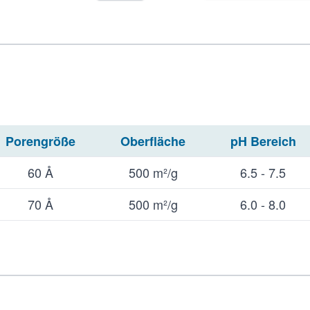
Porengröße
Oberfläche
pH Bereich
60 Å
500 m²/g
6.5 - 7.5
70 Å
500 m²/g
6.0 - 8.0