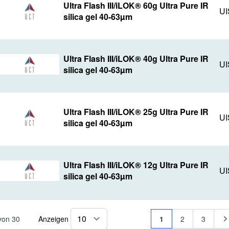
Ultra Flash III/iLOK® 60g Ultra Pure IR
UI
silica gel 40-63µm
Ultra Flash III/iLOK® 40g Ultra Pure IR
UI
silica gel 40-63µm
Ultra Flash III/iLOK® 25g Ultra Pure IR
UI
silica gel 40-63µm
Ultra Flash III/iLOK® 12g Ultra Pure IR
UI
silica gel 40-63µm
Seite
Sie lesen gerade Se
Seite
Seite
Se
von
30
Anzeigen
1
2
3
pro Seite