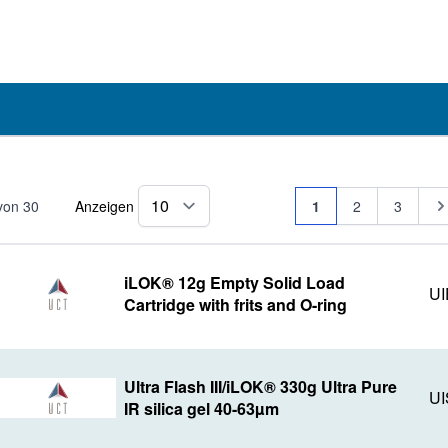
Seite
Sie lesen gerade Se
Seite
Seite
Se
von
30
Anzeigen
1
2
3
pro Seite
iLOK® 12g Empty Solid Load
UI
Cartridge with frits and O-ring
Ultra Flash III/iLOK® 330g Ultra Pure
UI
IR silica gel 40-63µm