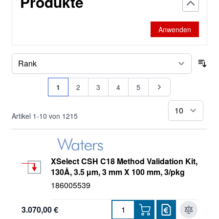
Produkte
Oasis, Sep-Pak
Anwenden
Porasil - µPorasil
Protein-Pak
Sor
Seite
Resolve
Sie lesen gerade Seite
Seite
Seite
Seite
Seite
Seite
1
2
3
4
5
Styragel
pr
Artikel
1
-
10
von
1215
Torus
Ultrahydrogel
XSelect CSH C18 Method Validation Kit,
130Å, 3.5 µm, 3 mm X 100 mm, 3/pkg
Ultrastyragel
186005539
Viridis
3.070,00 €
XSelect