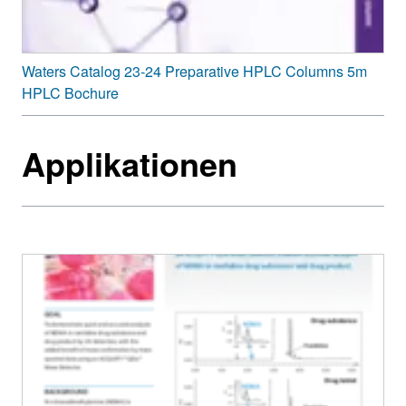
®
Pentafluorophenyl
2.5, 3.5, 5 µm
XSelect
Waters Catalog 23-24 Preparative HPLC Columns 5m
HSS
HPLC Bochure
PFP
Applikationen
[a]
Low pH;
[b]
High pH