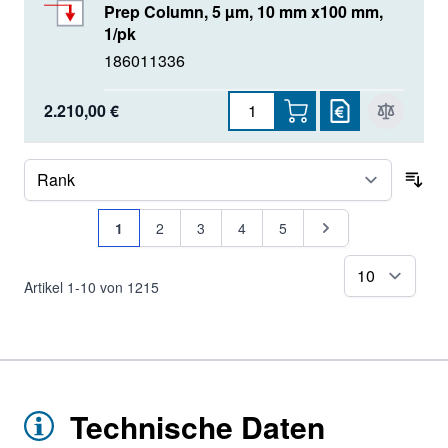
Prep Column, 5 µm, 10 mm x100 mm,
1/pk
186011336
2.210,00 €
Sor
Seite
Sie lesen gerade Seite
Seite
Seite
Seite
Seite
Seite
1
2
3
4
5
pr
Artikel
1
-
10
von
1215
Technische Daten