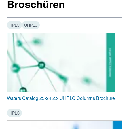
Broschüren
18
HSS C
18
HPLC
UHPLC
®
C
2.5, 3.5, 5 µm
XSelect
18
HSS C
18
SB
®
C
2.5, 3.5, 5 µm
XSelect
18
Waters Catalog 23-24 2.x UHPLC Columns Brochure
HSS T3
HPLC