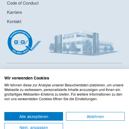
Code of Conduct
Karriere
Kontakt
MZ-Analysentechnik GmbH ist Hersteller von HPLC- und GPC-
Säulen sowie Lieferant von Chromatographiesäulen und
Wir verwenden Cookies
Zubehör seit 1986. Das Unternehmen hat ein
Wir können diese zur Analyse unserer Besucherdaten platzieren, um unsere
Innerbertriebliches Compliance Programm sowie ein
Webseite zu verbessern, personalisierte Inhalte anzuzeigen und Ihnen ein
Qualitätsmanagement mit DIN ISO 9001:2015 Zertifizierung
großartiges Webseiten-Erlebnis zu bieten. Für weitere Informationen zu den
von uns verwendeten Cookies öffnen Sie die Einstellungen.
implementiert. Das Sortiment umfasst mehr als 125 Hersteller
mit mehr als 220.000 Produkten im Onlineshop.
TOP
Alle akzeptieren
Ablehnen
AGB
Datenschutzerklärung
Nein, anpassen