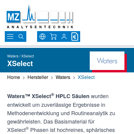
Direkt zum Inhalt
Warenkorb
Waters / XSelect
XSelect
Home
>
Hersteller
>
Waters
>
XSelect
®
wurden
Waters™ XSelect
HPLC Säulen
entwickelt um zuverlässige Ergebnisse in
Methodenentwicklung und Routineanalytik zu
gewährleisten. Das Basismaterial für
®
XSelect
Phasen ist hochreines, sphärisches