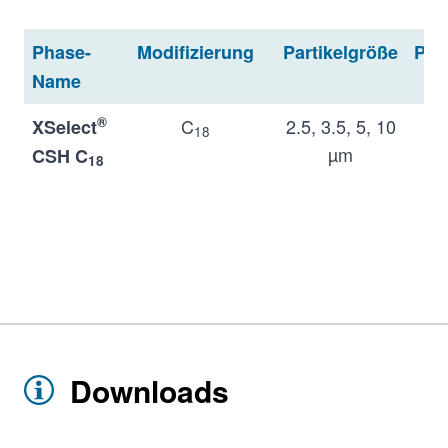
Phase-
Modifizierung
Partikelgröße
Por
Name
®
C
2.5, 3.5, 5, 10
XSelect
18
µm
CSH C
18
®
C
2.5, 3.5, 5, 10
XSelect
18
µm
Peptide
CSH C
18
Downloads
®
C
2.5, 3.5, 5 µm
XSelect