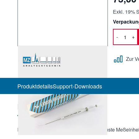
Exkl. 19% S
Verpackun
-
+
Menge
Zur V
Produktdetails
Support-Downloads
Produktbeschreibung
LC-Injektionsspritzen Volumen 50 µl kleinste Meßeinheit