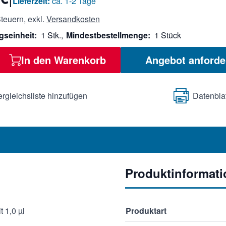
Lieferzeit:
ca. 1-2 Tage
teuern, exkl.
Versandkosten
gseinheit:
1 Stk.,
Mindestbestellmenge:
1 Stück
In den Warenkorb
Angebot anforde
ergleichsliste hinzufügen
Datenbla
Produktinformat
 1,0 µl
Produktart