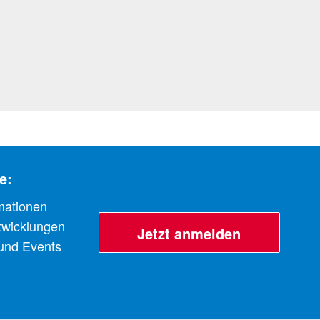
e:
mationen
twicklungen
Jetzt anmelden
 und Events