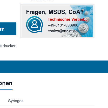
Fragen, MSDS, CoA?
Technischer Vertrieb:
+49-6131-880960
rn
Sie haben Fragen? Rufen Sie uns an oder scr
esales@mz-at.de
tt drucken
ionen
Syringes