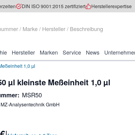
erzeiten
DIN ISO 9001:2015 zertifiziert
Herstellerexpertise
hie
Hersteller
Marken
Service
News
Unternehme
Meßeinheit 1,0 µl
 µl kleinste Meßeinheit 1,0 µl
nummer:
MSR50
MZ-Analysentechnik GmbH
 €
|