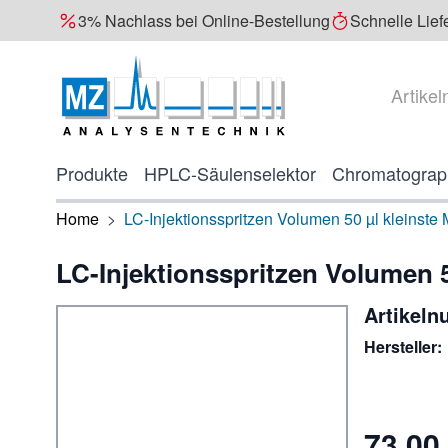
3% Nachlass bei Online-Bestellung
Schnelle Lief
Direkt zum Inhalt
Suche
Produkte
HPLC-Säulenselektor
Chromatograp
Home
>
LC-Injektionsspritzen Volumen 50 µl kleinste 
LC-Injektionsspritzen Volumen 50
Artikel
Hersteller:
73,00