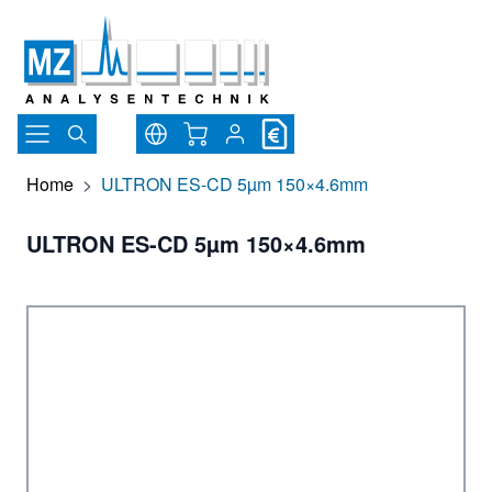
Direkt zum Inhalt
Warenkorb
Home
>
ULTRON ES-CD 5µm 150×4.6mm
ULTRON ES-CD 5µm 150×4.6mm