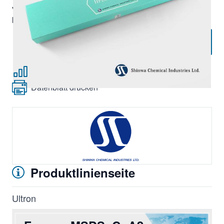
Verpackungseinheit:
1 Stk.,
Mindestbestellmenge:
1 Stück
Angebot anfordern
Zur Vergleichsliste hinzufügen
Datenblatt drucken
Produktlinienseite
Ultron