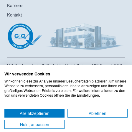
Karriere
Kontakt
MZ-Analysentechnik GmbH ist Hersteller von HPLC- und GPC-
Säulen sowie Lieferant von Chromatographiesäulen und
Wir verwenden Cookies
Zubehör seit 1986. Das Unternehmen hat ein
Wir können diese zur Analyse unserer Besucherdaten platzieren, um unsere
Innerbertriebliches Compliance Programm sowie ein
Webseite zu verbessern, personalisierte Inhalte anzuzeigen und Ihnen ein
Qualitätsmanagement mit DIN ISO 9001:2015 Zertifizierung
großartiges Webseiten-Erlebnis zu bieten. Für weitere Informationen zu den
implementiert. Das Sortiment umfasst mehr als 125 Hersteller
von uns verwendeten Cookies öffnen Sie die Einstellungen.
mit mehr als 220.000 Produkten im Onlineshop.
TOP
AGB
Alle akzeptieren
Ablehnen
Datenschutzerklärung
Nein, anpassen
Impressum