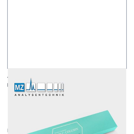
Artikelnummer:
LCC-01931-177
Hersteller:
Shinwa Chemical Industries Ltd
|
Lieferzeit:
ca. 10 Tage
Exkl. 19% Steuern, exkl.
Versandkosten