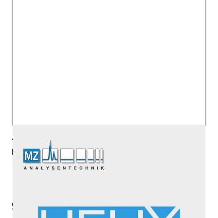
Artikelnummer:
HMC-46G51.4
Hersteller:
Helix Chromatography
952,00 €
|
Lieferzeit:
ca. 5 Wochen