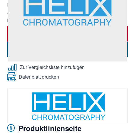
Exkl. 19% Steuern, exkl.
Versandkosten
Verpackungseinheit:
4 Stk,
Mindestbestellmenge:
1 Stück
In den Warenkorb
-
+
Menge
Angebot anfordern
Zur Vergleichsliste hinzufügen
Datenblatt drucken
Produktlinienseite