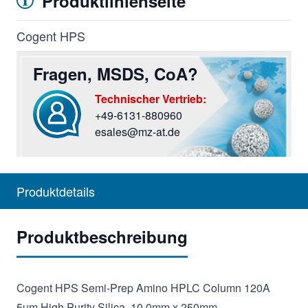
Produktlinienseite
Cogent HPS
Fragen, MSDS, CoA?
Technischer Vertrieb:
+49-6131-880960
Sie haben Fragen? Rufen Sie uns an oder screiben Si
esales@mz-at.de
Produktdetails
Produktbeschreibung
Cogent HPS Semi-Prep Amino HPLC Column 120A
5µm High Purity Silica. 10.0mm x 250mm.