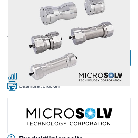
|
Lieferzeit:
ca. 10 Tage
Exkl. 19% Steuern, exkl.
Versandkosten
Verpackungseinheit:
1 Stk.,
Mindestbestellmenge:
1 Stück
Angebot anfordern
Zur Vergleichsliste hinzufügen
Datenblatt drucken