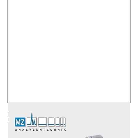
Artikelnummer:
MIC-75040-SP250
Hersteller:
MicroSolv