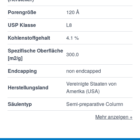
Porengröße
120 Å
USP Klasse
L8
Kohlenstoffgehalt
4.1 %
Spezifische Oberfläche
300.0
[m2/g]
Endcapping
non endcapped
Vereinigte Staaten von
Herstellungsland
Amerika (USA)
Säulentyp
Semi-preparative Column
Mehr anzeigen +