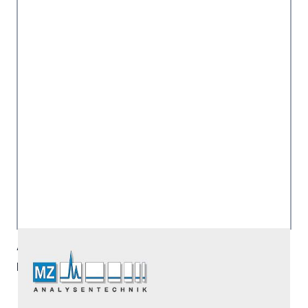
Artikelnummer:
5020-42155
Hersteller:
GL Sciences