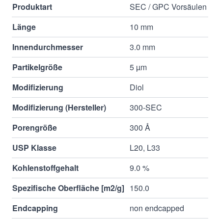
Produktart
SEC / GPC Vorsäulen
Länge
10 mm
Innendurchmesser
3.0 mm
Partikelgröße
5 µm
Modifizierung
Diol
Modifizierung (Hersteller)
300-SEC
Porengröße
300 Å
USP Klasse
L20, L33
Kohlenstoffgehalt
9.0 %
Spezifische Oberfläche [m2/g]
150.0
Endcapping
non endcapped