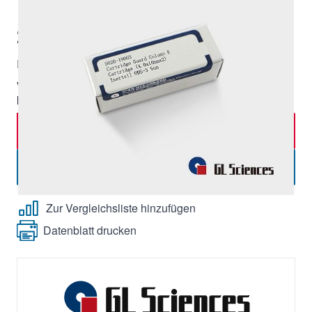
299,00 €
|
Lieferzeit:
ca. 7 Tage
Exkl. 19% Steuern, exkl.
Versandkosten
Verpackungseinheit:
2 Stk,
Mindestbestellmenge:
1 Stück
In den Warenkorb
-
+
Menge
Angebot anfordern
Zur Vergleichsliste hinzufügen
Datenblatt drucken