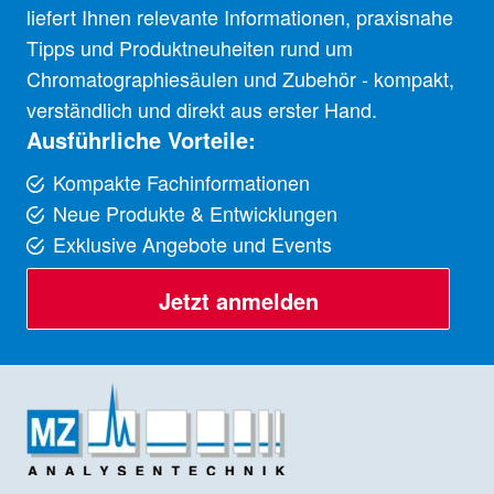
liefert Ihnen relevante Informationen, praxisnahe
Tipps und Produktneuheiten rund um
Chromatographiesäulen und Zubehör - kompakt,
verständlich und direkt aus erster Hand.
Ausführliche Vorteile:
Kompakte Fachinformationen
Neue Produkte & Entwicklungen
Exklusive Angebote und Events
Jetzt anmelden