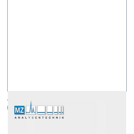
Artikelnummer:
SLETGGDC21-18UMOPT
Hersteller:
UCT - United Chemical Technologies