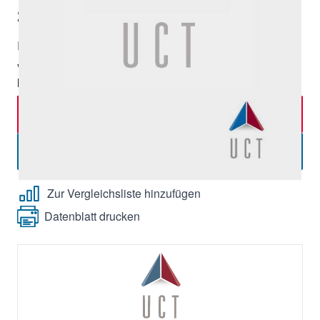
320,00 €
|
Lieferzeit:
ca. 7-10 Tage
Exkl. 19% Steuern, exkl.
Versandkosten
Verpackungseinheit:
1 Stk.,
Mindestbestellmenge:
1 Stück
In den Warenkorb
-
+
Menge
Angebot anfordern
Zur Vergleichsliste hinzufügen
Datenblatt drucken