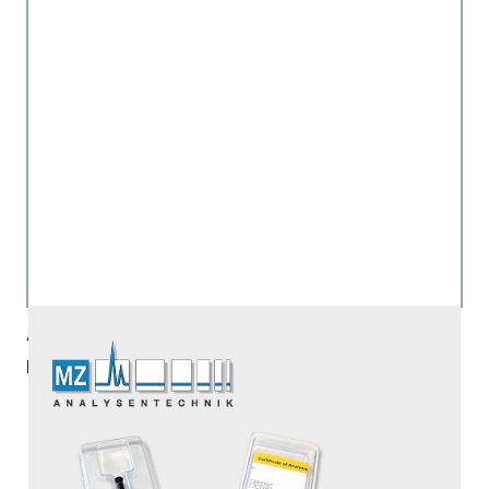
Artikelnummer:
NBH-10.150.0510
Hersteller:
SIELC
1.424,00 €
|