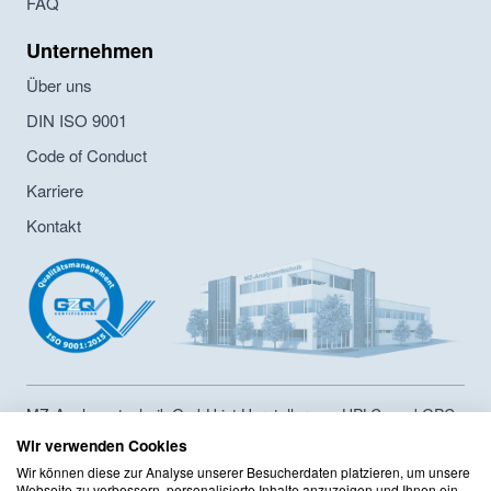
FAQ
Unternehmen
Über uns
DIN ISO 9001
Code of Conduct
Karriere
Kontakt
MZ-Analysentechnik GmbH ist Hersteller von HPLC- und GPC-
Säulen sowie Lieferant von Chromatographiesäulen und
Wir verwenden Cookies
Zubehör seit 1986. Das Unternehmen hat ein
Wir können diese zur Analyse unserer Besucherdaten platzieren, um unsere
Innerbertriebliches Compliance Programm sowie ein
Webseite zu verbessern, personalisierte Inhalte anzuzeigen und Ihnen ein