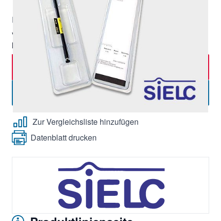
Lieferzeit:
ca. 6 Tage
Exkl. 19% Steuern, exkl.
Versandkosten
Verpackungseinheit:
1 Stk.,
Mindestbestellmenge:
1 Stück
In den Warenkorb
-
+
Menge
Angebot anfordern
Zur Vergleichsliste hinzufügen
Datenblatt drucken