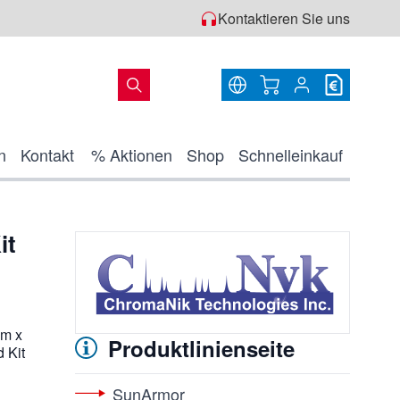
Kontaktieren Sie uns
Warenkorb
n
Kontakt
% Aktionen
Shop
Schnelleinkauf
it
m x
Produktlinienseite
 Kit
SunArmor