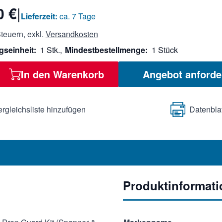
0 €
|
Lieferzeit:
ca. 7 Tage
teuern, exkl.
Versandkosten
gseinheit:
1 Stk.,
Mindestbestellmenge:
1 Stück
In den Warenkorb
Angebot anforde
ergleichsliste hinzufügen
Datenbla
Produktinformat