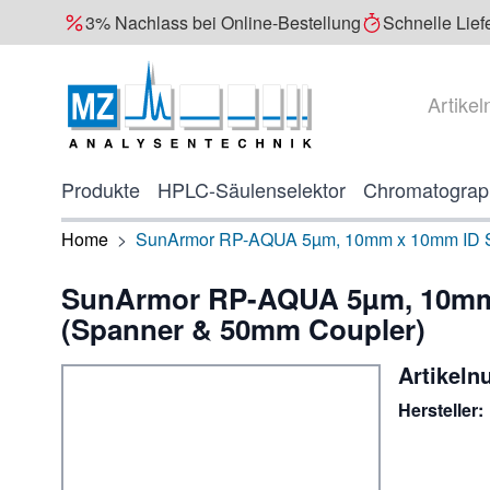
3% Nachlass bei Online-Bestellung
Schnelle Lief
Direkt zum Inhalt
Suche
Produkte
HPLC-Säulenselektor
Chromatograp
Home
>
SunArmor RP-AQUA 5µm, 10mm x 10mm ID Su
SunArmor RP-AQUA 5µm, 10mm 
(Spanner & 50mm Coupler)
Artikel
Hersteller: