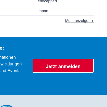
endcapped
Japan
Mehr anzeigen +
e:
mationen
twicklungen
Jetzt anmelden
 und Events