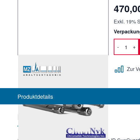
470,0
Exkl. 19% S
Verpackun
-
+
Menge
Zur V
Produktdetails
Produktbeschreibung