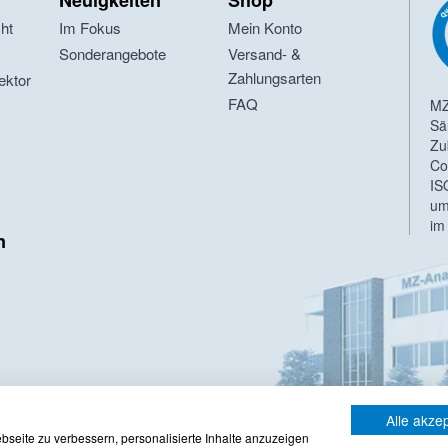
Neuigkeiten
Shop
cht
Im Fokus
Mein Konto
t
Sonderangebote
Versand- &
Zahlungsarten
ektor
FAQ
MZ
Sä
Zu
Co
IS
um
im
n
t
Alle akze
seite zu verbessern, personalisierte Inhalte anzuzeigen