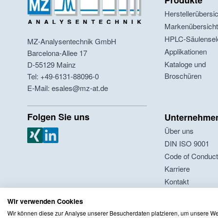
Produkte
Herstellerübersi
Markenübersich
HPLC-Säulensel
MZ-Analysentechnik GmbH
Applikationen
Barcelona-Allee 17
Kataloge und
D-55129
Mainz
Broschüren
Tel: +49-6131-88096-0
E-Mail: esales@mz-at.de
Folgen Sie uns
Unternehme
Über uns
MZ Analysentechnik Xing
MZ Analysentechnik LinkedIn
DIN ISO 9001
Code of Conduc
Karriere
Kontakt
Wir verwenden Cookies
Wir können diese zur Analyse unserer Besucherdaten platzieren, um unsere Web