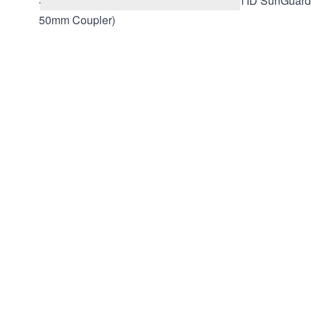
SunArmor RP-AQUA 5µm, 10mm x 10mm ID SunGuard P
50mm Coupler)