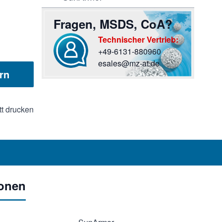
Fragen, MSDS, CoA?
Technischer Vertrieb:
+49-6131-880960
Sie haben Fragen? Rufen Sie uns an oder scr
esales@mz-at.de
rn
tt drucken
ionen