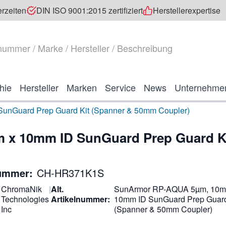
erzeiten
DIN ISO 9001:2015 zertifiziert
Herstellerexpertise
hie
Hersteller
Marken
Service
News
Unternehme
nGuard Prep Guard Kit (Spanner & 50mm Coupler)
x 10mm ID SunGuard Prep Guard K
nummer:
CH-HR371K1S
ChromaNik
|
Alt.
SunArmor RP-AQUA 5µm, 10m
Technologies
Artikelnummer:
10mm ID SunGuard Prep Guard
Inc
(Spanner & 50mm Coupler)