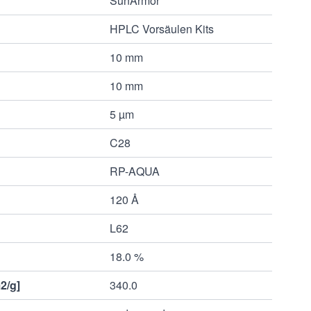
SunArmor
HPLC Vorsäulen Kits
10 mm
10 mm
5 µm
C28
RP-AQUA
120 Å
L62
18.0 %
2/g]
340.0