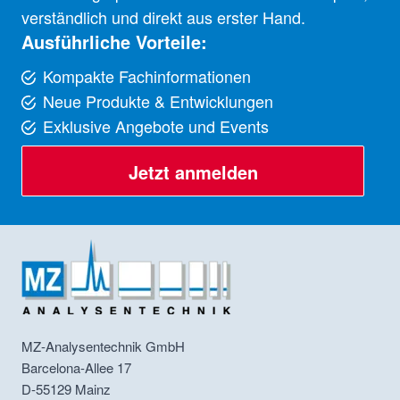
verständlich und direkt aus erster Hand.
Ausführliche Vorteile:
Kompakte Fachinformationen
Neue Produkte & Entwicklungen
Exklusive Angebote und Events
Jetzt anmelden
MZ-Analysentechnik GmbH
Barcelona-Allee 17
D-55129
Mainz