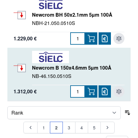
Newcrom BH 50x2.1mm 5µm 100Å
NBH-21.050.0510S
1.229,00 €
Newcrom B 150x4.6mm 5µm 100Å
NB-46.150.0510S
1.312,00 €
Sor
Seite
Seite
Seite
Sie lesen gerade Seite
Seite
Seite
Seite
Seite
1
2
3
4
5