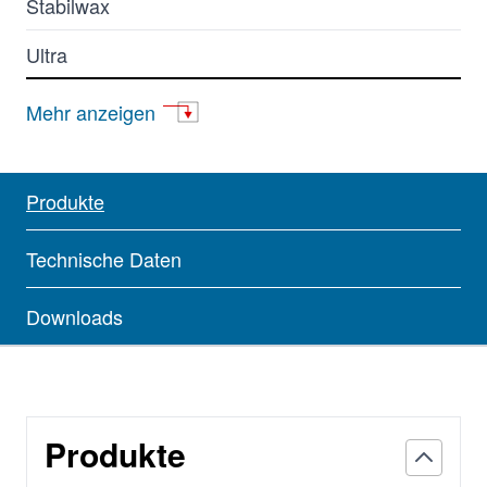
Stabilwax
Ultra
FameWax
Mehr anzeigen
Force
MXT
Produkte
Restek-Carbowax GC
Technische Daten
Restek-Chromosorb GC
Downloads
Restek-HayeSep
Restek-Molsieve
Produkte
Restek-Porapak