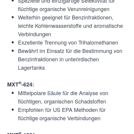
Spezielle und einzigartige Selektivität für
phenylmethyl-
Polar
flüchtige organische Verunreinigungen
dimethylpolysiloxane
Weiterhin geeignet für Benzinfraktionen,
leichte Kohlenwasserstoffe und aromatische
Verbindungen
®
Cyanopropylphenyl-
Mid-
MXT
-1301
Exzellente Trennung von Trihalomethanen
/dimethylpolysiloxane
Polar
Bewährt im Einsatz für die Bestimmung von
(6%/94%)
Benzinfraktionen in unterirdischen
Lagertanks
®
Cyanopropylmethyl-
Mid-
MXT
-1701
®
MXT
-624:
phenylmethyl-
Polar
Mittelpolare Säule für die Analyse von
dimethylpolysiloxane
flüchtigen, organischen Schadstoffen
Empfohlen für US EPA Methoden für
flüchtige organische Verbindungen
®