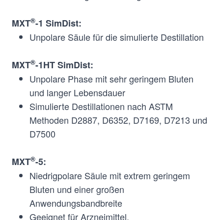
®
MXT
-1 SimDist:
Unpolare Säule für die simulierte Destillation
®
Dimethyl
Non-
MXT
-1
®
MXT
-1HT SimDist:
polysiloxane (100%)
Polar
SimDist
Unpolare Phase mit sehr geringem Bluten
und langer Lebensdauer
®
Dimethyl
Non-
MXT
-1HT
Simulierte Destillationen nach ASTM
polysiloxane (100%)
Polar
SimDist
Methoden D2887, D6352, D7169, D7213 und
D7500
®
MXT
-5:
Niedrigpolare Säule mit extrem geringem
®
Diphenyl-
Low-
MXT
-5
Bluten und einer großen
/dimethylpolysiloxane
Polar
Anwendungsbandbreite
(5%/95%)
Geeignet für Arzneimittel,