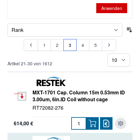
Rt
Anwenden
Viva
Sor
Seite
Seite
Seite
Seite
Sie lesen gerade Seite
Seite
Seite
Seite
1
2
3
4
5
pr
Artikel
21
-
30
von
1612
MXT-1701 Cap. Column 15m 0.53mm ID
3.00um, 6in.ID Coil without cage
RT72082-276
614,00 €