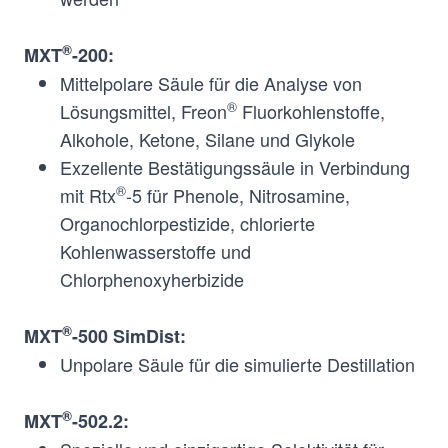
/dimethylpolysiloxane
(65%/35%)
®
MXT
-200:
Mittelpolare Säule für die Analyse von
®
Trifluorpropyl-
Mid-
MXT
-200
®
Lösungsmittel, Freon
Fluorkohlenstoffe,
methylpolysiloxane
Polar
Alkohole, Ketone, Silane und Glykole
(100%)
Exzellente Bestätigungssäule in Verbindung
®
mit Rtx
-5 für Phenole, Nitrosamine,
Organochlorpestizide, chlorierte
®
N/A
Non-
MXT
-500
Kohlenwasserstoffe und
Polar
SimDist
Chlorphenoxyherbizide
®
Proprietary Diphenyl-
N/A
MXT
-502.2
®
MXT
-500 SimDist:
/dimethyl
Unpolare Säule für die simulierte Destillation
polysiloxane
®
MXT
-502.2:
®
Cyanopropylmethyl-
Mid-
MXT
-624