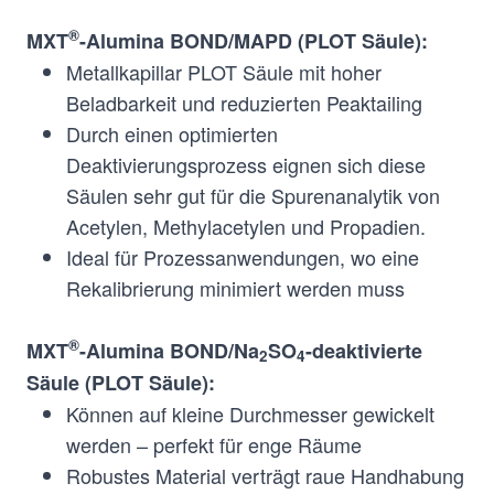
Alumina
BOND/Na
SO
®
MXT
-Alumina BOND/MAPD (PLOT Säule):
2
4
-deaktivierte
Metallkapillar PLOT Säule mit hoher
Säule
Beladbarkeit und reduzierten Peaktailing
Durch einen optimierten
®
5Å Molecular sieve
N/A
MXT
Msieve
Deaktivierungsprozess eignen sich diese
5A
Säulen sehr gut für die Spurenanalytik von
Acetylen, Methylacetylen und Propadien.
Ideal für Prozessanwendungen, wo eine
®
N/A
N/A
MXT
Q-Bond
Rekalibrierung minimiert werden muss
®
MXT
-Alumina BOND/Na
SO
-deaktivierte
2
4
®
N/A
N/A
MXT
S-Bond
Säule (PLOT Säule):
Können auf kleine Durchmesser gewickelt
[1]
Abhängig von der Filmdicke und ob bei
werden – perfekt für enge Räume
konstanter Temperatur oder mit einem Gradienten
Robustes Material verträgt raue Handhabung
gearbeitet wird