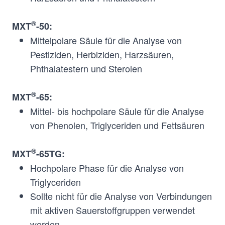
phenylen-
cyanopropylmethyl-
®
MXT
-50:
dimethylpolysiloxane
Mittelpolare Säule für die Analyse von
®
Diphenyl-
Mid-
MXT
-35
Pestiziden, Herbiziden, Harzsäuren,
/dimethylpolysiloxane
Polar
Phthalatestern und Sterolen
(35%/65%)
®
MXT
-65:
Mittel- bis hochpolare Säule für die Analyse
®
Methyl-
Mid-
MXT
-50
von Phenolen, Triglyceriden und Fettsäuren
phenylpolysiloxane
Polar
(100%)
®
MXT
-65TG:
Hochpolare Phase für die Analyse von
®
Diphenyl-
Polar
MXT
-65
Triglyceriden
/dimethylpolysiloxane
Sollte nicht für die Analyse von Verbindungen
(65%/35%)
mit aktiven Sauerstoffgruppen verwendet
®
Diphenyl-
Polar
MXT
-65TG
werden