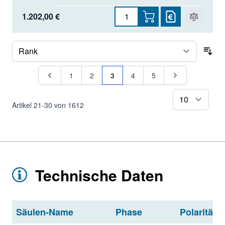
1.202,00 €
Sor
Seite
Seite
Seite
Seite
Sie lesen gerade Seite
Seite
Seite
Seite
1
2
3
4
5
pr
Artikel
21
-
30
von
1612
Technische Daten
Säulen-Name
Phase
Polarität