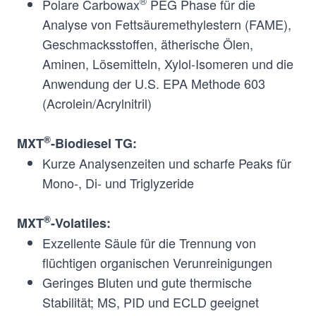
®
Polare Carbowax
PEG Phase für die
®
Proprietary
N/A
MXT
-
Analyse von Fettsäuremethylestern (FAME),
Biodiesel TG
Geschmacksstoffen, ätherische Ölen,
Aminen, Lösemitteln, Xylol-Isomeren und die
Anwendung der U.S. EPA Methode 603
®
Proprietary Diphenyl/
N/A
MXT
-
(Acrolein/Acrylnitril)
dimethyl polysiloxane
Volatiles
®
MXT
-Biodiesel TG:
Kurze Analysenzeiten und scharfe Peaks für
Mono-, Di- und Triglyzeride
®
MXT
-Volatiles:
®
Alumina
N/A
MXT
-
Exzellente Säule für die Trennung von
Alumina
flüchtigen organischen Verunreinigungen
BOND/MAPD
Geringes Bluten und gute thermische
®
Alumina
N/A
MXT
-
Stabilität; MS, PID und ECLD geeignet