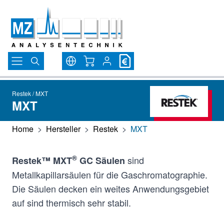
Direkt zum Inhalt
Warenkorb
Restek / MXT
MXT
Home
>
Hersteller
>
Restek
>
MXT
®
sind
Restek™ MXT
GC Säulen
Metallkapillarsäulen für die Gaschromatographie.
Die Säulen decken ein weites Anwendungsgebiet
auf sind thermisch sehr stabil.