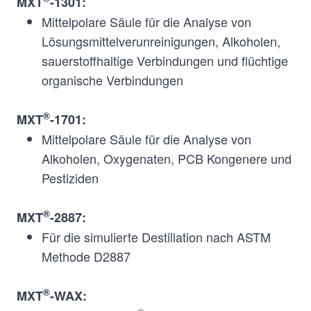
MXT
-1301:
Mittelpolare Säule für die Analyse von
Lösungsmittelverunreinigungen, Alkoholen,
®
Dimethyl
Non-
MXT
-2887
sauerstoffhaltige Verbindungen und flüchtige
polysiloxane (100%)
Polar
organische Verbindungen
®
Polyethylene Glycole
Polar
MXT
-WAX
®
MXT
-1701:
(PEG)
Mittelpolare Säule für die Analyse von
Alkoholen, Oxygenaten, PCB Kongenere und
Pestiziden
®
MXT
-2887:
Für die simulierte Destillation nach ASTM
Methode D2887
®
MXT
-WAX: