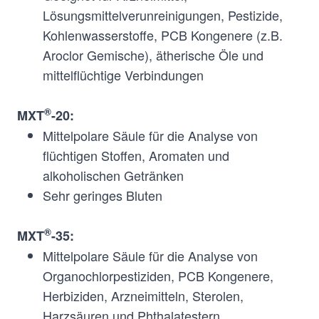
Lösungsmittelverunreinigungen, Pestizide,
Kohlenwasserstoffe, PCB Kongenere (z.B.
Aroclor Gemische), ätherische Öle und
mittelflüchtige Verbindungen
®
MXT
-20:
Mittelpolare Säule für die Analyse von
flüchtigen Stoffen, Aromaten und
alkoholischen Getränken
Sehr geringes Bluten
®
MXT
-35:
Mittelpolare Säule für die Analyse von
Organochlorpestiziden, PCB Kongenere,
®
1,4-bis-
Mid-
MXT
-20
Herbiziden, Arzneimitteln, Sterolen,
(Dimethylsiloxy)
Polar
Harzsäuren und Phthalatestern