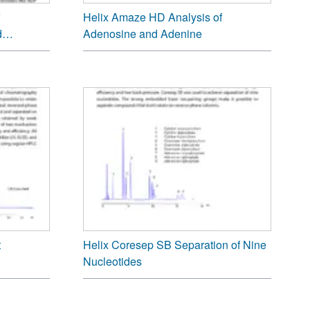
Helix Amaze HD Analysis of
d
Adenosine and Adenine
t
Helix Coresep SB Separation of Nine
Nucleotides