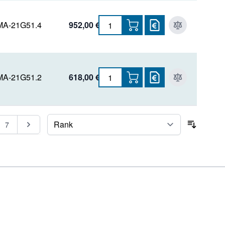
A-21G51.4
952,00 €
A-21G51.2
618,00 €
gerade Seite
Seite
Seite
7
Sortier