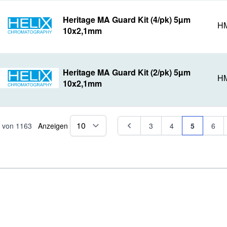
Heritage MA Guard Kit (4/pk) 5µm
HM
10x2,1mm
Heritage MA Guard Kit (2/pk) 5µm
HM
10x2,1mm
Seite
Seite
Seite
Seite
Sie lesen 
Seite
von
1163
Anzeigen
3
4
5
6
pro Seite