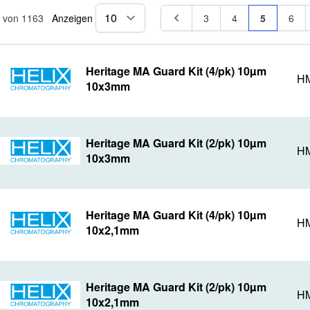
Seite
Seite
Seite
Seite
Sie lesen 
Seite
von
1163
Anzeigen
3
4
5
6
pro Seite
Heritage MA Guard Kit (4/pk) 10µm
HM
10x3mm
Heritage MA Guard Kit (2/pk) 10µm
HM
10x3mm
Heritage MA Guard Kit (4/pk) 10µm
HM
10x2,1mm
Heritage MA Guard Kit (2/pk) 10µm
HM
10x2,1mm