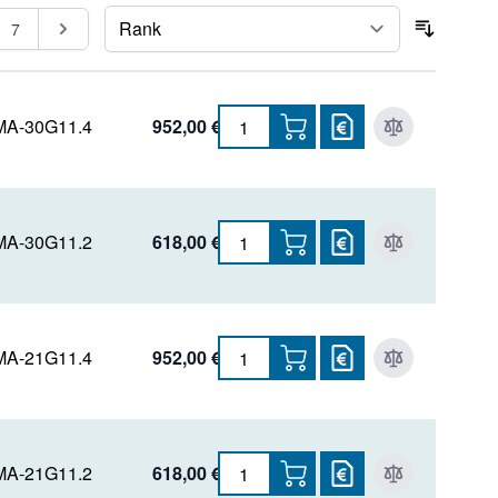
gerade Seite
Seite
Seite
7
Sortier
A-30G11.4
952,00 €
A-30G11.2
618,00 €
A-21G11.4
952,00 €
A-21G11.2
618,00 €