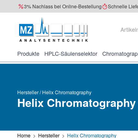
3% Nachlass bei Online-Bestellung
Schnelle Lief
Direkt zum Inhalt
Suche
Produkte
HPLC-Säulenselektor
Chromatograp
Hersteller / Helix Chromatography
Helix Chromatography
Home
>
Hersteller
>
Helix Chromatography