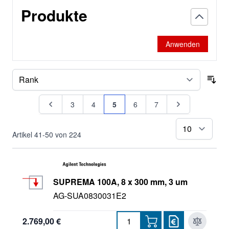
Produkte
Agilent-Porapak
Altura
Anwenden
BioSEC
Hi-Plex
Sor
Seite
Seite
Seite
Seite
Sie lesen gerade Seite
Seite
Seite
Seite
3
4
5
6
7
PolarGel
Polaris
pr
Artikel
41
-
50
von
224
PSS Säulen
Pursuit
SUPREMA 100A, 8 x 300 mm, 3 um
AG-SUA0830031E2
2.769,00 €