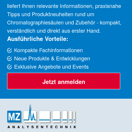
liefert Ihnen relevante Informationen, praxisnahe
Tipps und Produktneuheiten rund um
Chromatographiesäulen und Zubehör - kompakt,
verständlich und direkt aus erster Hand.
Ausführliche Vorteile:
Kompakte Fachinformationen
Neue Produkte & Entwicklungen
Exklusive Angebote und Events
Jetzt anmelden