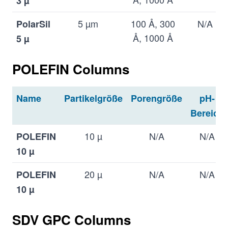
3 µ
5 µm
100 Å, 300
N/A
PolarSil
Å, 1000 Å
5 µ
*zusätzlich "linear"-Produkte mit gemischter
POLEFIN Columns
Porengröße vorhanden
Name
Partikelgröße
Porengröße
pH-
Bereich
10 µ
N/A
N/A
POLEFIN
10 µ
20 µ
N/A
N/A
POLEFIN
10 µ
SDV GPC Columns