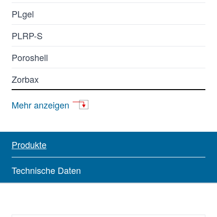
PLgel
PLRP-S
Poroshell
Zorbax
AdvanceBio
Mehr anzeigen
Agilent-Carbowax GC
Agilent-Chromosorb GC
Produkte
Agilent-HayeSep
Technische Daten
Agilent-HP
Agilent-Molsieve