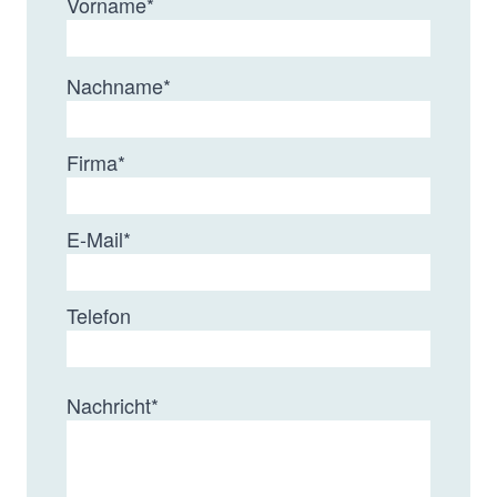
Vorname
*
20 µm
30 - 30.000 Å
2 - 1
SUPREMA
Prep
Nachname
*
Firma
*
*zusätzlich "linear"-Produkte mit gemischter
Porengröße vorhanden
E-Mail
*
Telefon
Nachricht
*