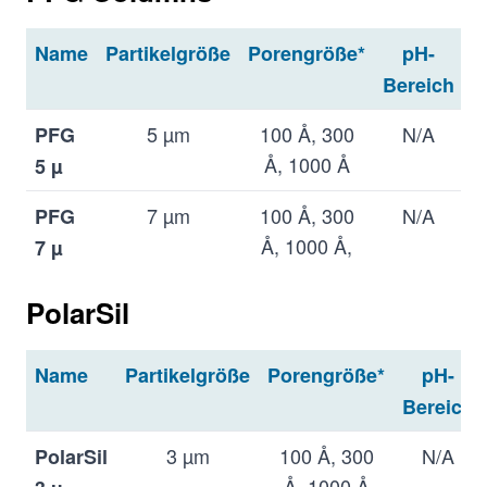
*zusätzlich "linear"-Produkte mit gemischter
Porengröße vorhanden
Name
Partikelgröße
Porengröße*
pH-
T
Bereich
5 µm
100 Å, 300
N/A
PFG
Å, 1000 Å
5 µ
7 µm
100 Å, 300
N/A
PFG
Å, 1000 Å,
7 µ
4000 Å
PolarSil
*zusätzlich "linear"-Produkte mit gemischter
Porengröße vorhanden
Name
Partikelgröße
Porengröße*
pH-
Bereich
3 µm
100 Å, 300
N/A
PolarSil
Å, 1000 Å