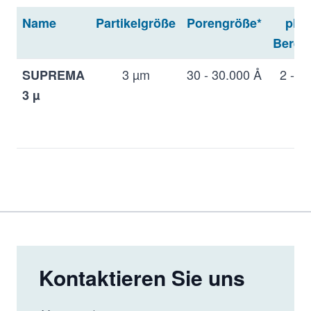
Å
Prep
Name
Partikelgröße
Porengröße*
pH-
*zusätzlich "linear"-Produkte mit gemischter
Berei
Porengröße vorhanden
3 µm
30 - 30.000 Å
2 - 1
SUPREMA
3 µ
5 µm
30 - 30.000 Å
2 - 1
SUPREMA
5 µ
10 µm
30 - 30.000 Å
2 - 1
SUPREMA
Kontaktieren Sie uns
10 µ