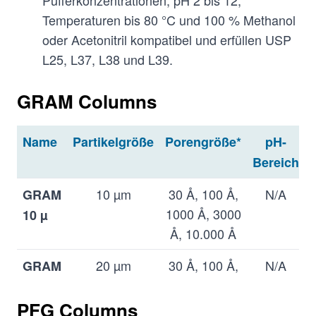
Temperaturen bis 80 °C und 100 % Methanol
oder Acetonitril kompatibel und erfüllen USP
L25, L37, L38 und L39.
GRAM Columns
Name
Partikelgröße
Porengröße*
pH-
Bereich
10 µm
30 Å, 100 Å,
N/A
GRAM
1000 Å, 3000
10 µ
Å, 10.000 Å
20 µm
30 Å, 100 Å,
N/A
GRAM
1000 Å, 3000
Prep
Å, 10.000 Å
PFG Columns