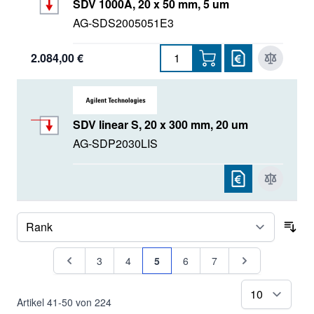
SDV 1000A, 20 x 50 mm, 5 um
AG-SDS2005051E3
2.084,00 €
SDV linear S, 20 x 300 mm, 20 um
AG-SDP2030LIS
Sor
Seite
Seite
Seite
Seite
Sie lesen gerade Seite
Seite
Seite
Seite
3
4
5
6
7
pr
Artikel
41
-
50
von
224