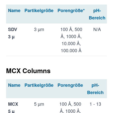
Name
Partikelgröße
Porengröße*
pH-
T
Bereich
3 µm
100 Å, 500
N/A
SDV
Å, 1000 Å,
3 µ
10.000 Å,
100.000 Å
5 µm
100 Å, 1000
N/A
SDV
Å, 100.000
MCX Columns
5 µ
Å, 1.000.000
Å
Name
Partikelgröße
Porengröße
pH-
T
m
Bereich
10 µm
1000 Å,
N/A
SDV
100.000 Å,
10 µ
5 µm
100 Å, 500
1 - 13
8
MCX
10.000.000 Å
Å, 1000 Å,
°
5 µ