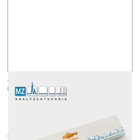
Artikelnummer:
SD-F7630800
Hersteller:
Shodex - Resonac
1.750,00 €
|
Lieferzeit:
ca. 5 Tage
Exkl. 19% Steuern, exkl.
Versandkosten