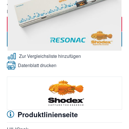
Verpackungseinheit:
1 Stk.,
Mindestbestellmenge:
1 Stück
In den Warenkorb
-
+
Menge
Angebot anfordern
Zur Vergleichsliste hinzufügen
Datenblatt drucken
Produktlinienseite
HILICpak