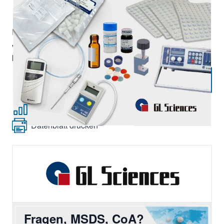
|
Lieferzeit:
Bitte anfragen
Exkl. 19% Steuern, exkl.
Versandkosten
Verpackungseinheit:
1 Stk,
Mindestbestellmenge:
1 Stück
Angebot anfordern
Zur Vergleichsliste hinzufügen
Datenblatt drucken
Fragen, MSDS, CoA?